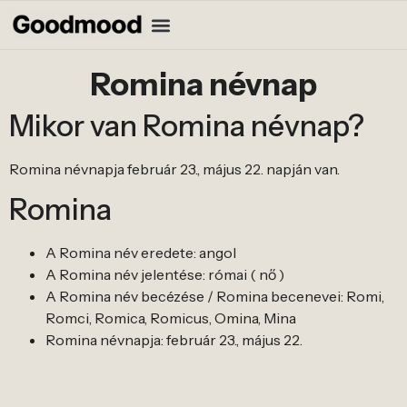
Romina névnap
Mikor van Romina névnap?
Romina névnapja február 23., május 22. napján van.
Romina
A Romina név eredete: angol
A Romina név jelentése: római ( nő )
A Romina név becézése / Romina becenevei: Romi,
Romci, Romica, Romicus, Omina, Mina
Romina névnapja: február 23., május 22.