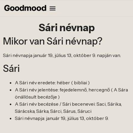
Sári névnap
Mikor van Sári névnap?
Sári névnapja január 19., július 13., október 9. napján van.
Sári
A Sári név eredete: héber ( bibliai )
A Sári név jelentése: fejedelemnő, hercegnő ( A Sára
önállósult becézője )
A Sári név becézése / Sári becenevei: Saci, Sárika,
Sárácska, Sárka, Sárci, Sárus, Sáruci
Sári névnapja: január 19., július 13., október 9.