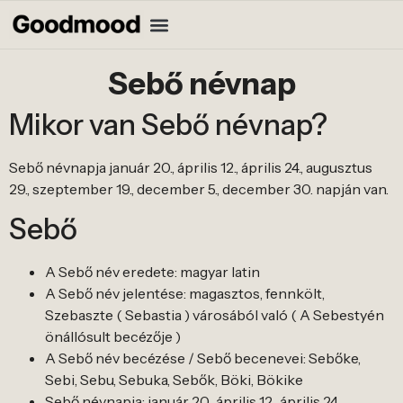
Sebő névnap
Mikor van Sebő névnap?
Sebő névnapja január 20., április 12., április 24., augusztus
29., szeptember 19., december 5., december 30. napján van.
Sebő
A Sebő név eredete: magyar latin
A Sebő név jelentése: magasztos, fennkölt,
Szebaszte ( Sebastia ) városából való ( A Sebestyén
önállósult becézője )
A Sebő név becézése / Sebő becenevei: Sebőke,
Sebi, Sebu, Sebuka, Sebők, Böki, Bökike
Sebő névnapja: január 20., április 12., április 24.,