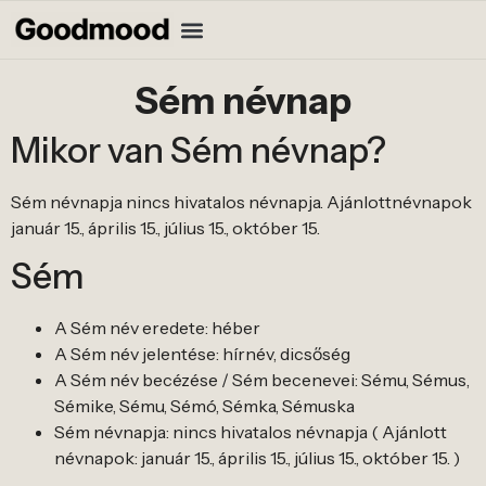
Sém névnap
Mikor van Sém névnap?
Sém névnapja nincs hivatalos névnapja. Ajánlottnévnapok
január 15., április 15., július 15., október 15.
Sém
A Sém név eredete: héber
A Sém név jelentése: hírnév, dicsőség
A Sém név becézése / Sém becenevei: Sému, Sémus,
Sémike, Sému, Sémó, Sémka, Sémuska
Sém névnapja: nincs hivatalos névnapja ( Ajánlott
névnapok: január 15., április 15., július 15., október 15. )