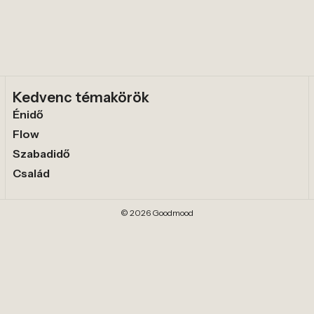
Kedvenc témakörök
Énidő
Flow
Szabadidő
Család
© 2026 Goodmood