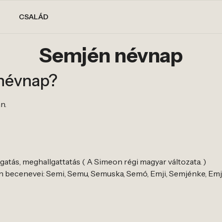
CSALÁD
Semjén névnap
 névnap?
n.
atás, meghallgattatás ( A Simeon régi magyar változata. )
 becenevei: Semi, Semu, Semuska, Semó, Emji, Semjénke, Em