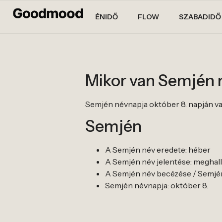
ÉNIDŐ
FLOW
SZABADIDŐ
Mikor van Semjén
Semjén névnapja október 8. napján va
Semjén
A Semjén név eredete: héber
A Semjén név jelentése: meghallg
A Semjén név becézése / Semjén
Semjén névnapja: október 8.