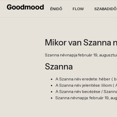
ÉNIDŐ
FLOW
SZABADIDŐ
Mikor van Szanna 
Szanna névnapja február 19., augusztus
Szanna
A Szanna név eredete: héber ( bib
A Szanna név jelentése: liliom (
A Szanna név becézése / Szanna 
Szanna névnapja: február 19., aug