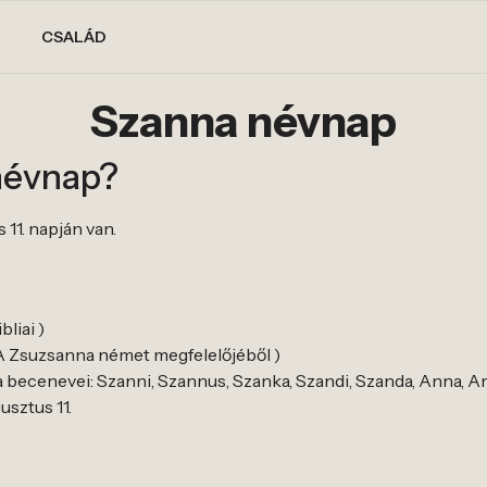
CSALÁD
Szanna névnap
névnap?
 11. napján van.
liai )
 A Zsuzsanna német megfelelőjéből )
becenevei: Szanni, Szannus, Szanka, Szandi, Szanda, Anna, A
usztus 11.