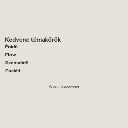
Kedvenc témakörök
Énidő
Flow
Szabadidő
Család
© 2026 Goodmood