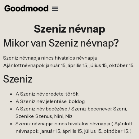
Szeniz névnap
Mikor van Szeniz névnap?
Szeniz névnapja nincs hivatalos névnapja.
Ajánlottnévnapok január 15., április 15., július 15., október 15.
Szeniz
A Szeniz név eredete: török
A Szeniz név jelentése: boldog
A Szeniz név becézése / Szeniz becenevei: Szeni,
Szenike, Szenus, Nini, Niz
Szeniz névnapja: nincs hivatalos névnapja ( Ajánlott
névnapok: január 15., április 15., július 15., október 15. )