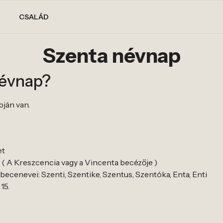
CSALÁD
Szenta névnap
névnap?
pján van.
et
 ( A Kreszcencia vagy a Vincenta becézője )
ecenevei: Szenti, Szentike, Szentus, Szentóka, Enta, Enti
15.