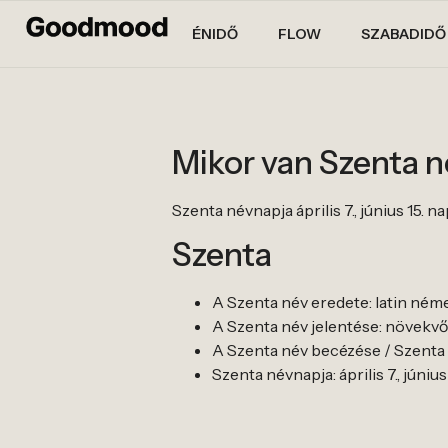
ÉNIDŐ
FLOW
SZABADIDŐ
Mikor van Szenta 
Szenta névnapja április 7., június 15. na
Szenta
A Szenta név eredete: latin ném
A Szenta név jelentése: növekvő
A Szenta név becézése / Szenta b
Szenta névnapja: április 7., június 