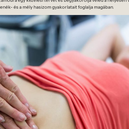
számodra egy kezelési tervet és begyakorolja veled a helyesen
enék- és a mély hasizom gyakorlatait foglalja magában.