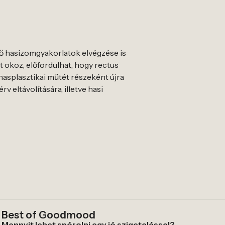
ítő hasizomgyakorlatok elvégzése is
 okoz, előfordulhat, hogy rectus
hasplasztikai műtét részeként újra
v eltávolítására, illetve hasi
Best of Goodmood
Mennyit lehet spórolni egy jó szigeteléssel?