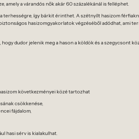
, amely a várandós nők akár 60 százalékánál is felléphet.
terhességre, így bárkit érinthet. A szétnyílt hasizom férfiakn
 biztonságos hasizomgyakorlatok végzéséből adódhat, ami te
ik, hogy dudor jelenik meg a hason a köldök és a szegycsont kö
 hasizom következményei közé tartozhat
tásának csökkenése,
encei fájdalom,
 hasi sérv is kialakulhat.