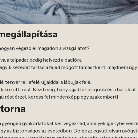
 megállapítása
 hogyan végezd el magadon a vizsgálatot?
va, a talpadat pedig helyezd a padlóra.
ól, egyik kezedet tartsd a fejed mögött támaszként, majdnem úgy
 tenyérrel lefelé, ujjaiddal a lábujjak felé.
k közötti rést. Nézd meg, hány ujjad fér el a jobb és a bal olda
égű rést érzel, keress fel mindenképp egy szakembert!
 torna
 gyengéd gyakorlatokat kell végezned, amelyek igénybe veszik
gy az biztonságos az esetedben. Dolgozz együtt olyan gyógyto