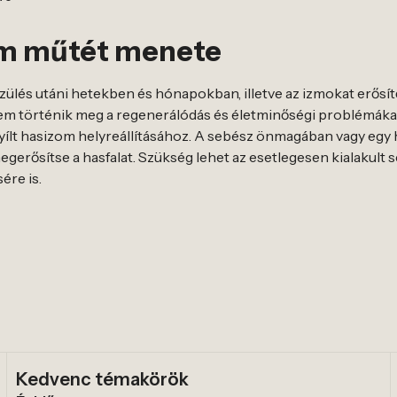
zom műtét menete
a szülés utáni hetekben és hónapokban, illetve az izmokat erős
nem történik meg a regenerálódás és életminőségi problémákat
nyílt hasizom helyreállításához. A sebész önmagában vagy egy 
gerősítse a hasfalat. Szükség lehet az esetlegesen kialakult sér
ére is.
Kedvenc témakörök