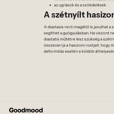
az ugrások és a szökdelések.
A szétnyílt hasi
A diastasis recti magától is javulhat 
segíthet a gyógyulásban. Ha viszont 
diastatis műtétre lesz szükség a szét
összevarrja a hasizom rostjait, hogy me
deformitás esetén a köldök áthelyezés