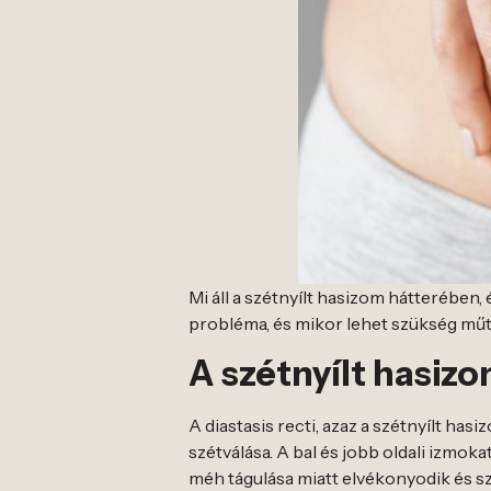
Mi áll a szétnyílt hasizom hátterében
probléma, és mikor lehet szükség műt
A szétnyílt hasiz
A diastasis recti, azaz a szétnyílt ha
szétválása. A bal és jobb oldali izmok
méh tágulása miatt elvékonyodik és szé