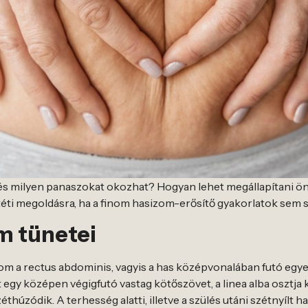
, és milyen panaszokat okozhat? Hogyan lehet megállapítani önv
éti megoldásra, ha a finom hasizom-erősítő gyakorlatok sem 
om tünetei
sizom a rectus abdominis, vagyis a has középvonalában futó eg
at egy középen végigfutó vastag kötőszövet, a linea alba osztja
thúzódik. A terhesség alatti, illetve a szülés utáni szétnyílt 