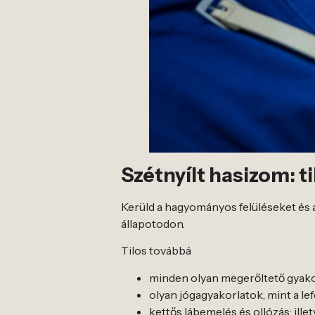
Szétnyílt hasizom: t
Kerüld a hagyományos felüléseket és a
állapotodon.
Tilos továbbá
minden olyan megerőltető gyako
olyan jógagyakorlatok, mint a le
kettős lábemelés és ollózás; ille