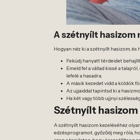
A szétnyílt hasizom
Hogyan néz ki a szétnyílt hasizom, és
Feküdj hanyatt térdeidet behajlít
Emeld fel a vállad kissé a talajr
lefelé a hasadra.
A másik kezedet vidd a köldök fölé,
Az ujjaiddal tapintsd ki a hasizmo
Ha két vagy több ujjnyi széless
Szétnyílt hasizom
A szétnyílt hasizom kezeléséhez olyan
edzésprogramot, győződj meg róla, ho