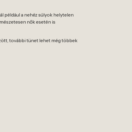
ál például a nehéz súlyok helytelen
rmészetesen nők esetén is
zött, további tünet lehet még többek