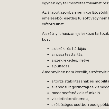
egyben egy természetes folyamat része
Az állapot azonban nem korlátozódik a 
emeléséből, esetleg túlzott vagy nem
előfordulhat.
A szétnyílt hasizom jelei közé tartoz
közt
a derék- és hátfájás,
a rossz testtartás,
a székrekedés, illetve
a puffadás.
Amennyiben nem kezelik, a szétnyílt
a törzs stabilitásának és mobili
állandósult gerinctáji és kismed
medencefenék diszfunkció,
vizeletinkontinencia,
szélsőséges esetben pedig például