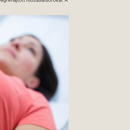
 végrehajtott mozdulatsorokat. A