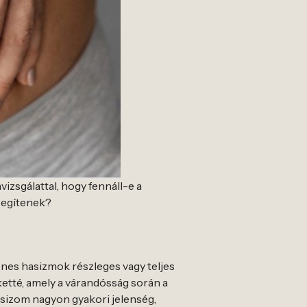
izsgálattal, hogy fennáll-e a
segítenek?
yenes hasizmok részleges vagy teljes
 ketté, amely a várandósság során a
hasizom nagyon gyakori jelenség,