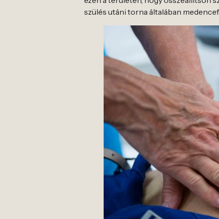
ezen a területen, hogy összeállítson 
szülés utáni torna általában medencef