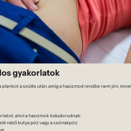
ilos gyakorlatok
 plankot a szülés után, amíg a hasizmod rendbe nem jön, mive
rlatot, ahol a hasizmok kidudorodnak;
felé néző kutya póz vagy a csónakpóz;
tve