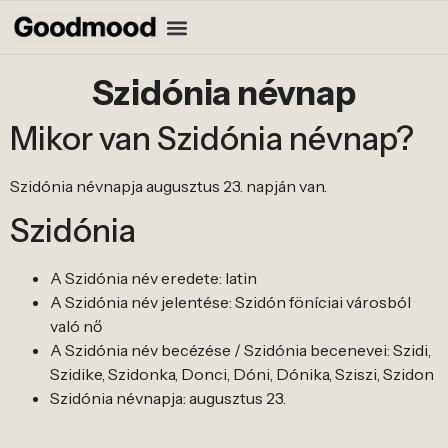
Szidónia névnap
Mikor van Szidónia névnap?
Szidónia névnapja augusztus 23. napján van.
Szidónia
A Szidónia név eredete: latin
A Szidónia név jelentése: Szidón föníciai városból
való nő
A Szidónia név becézése / Szidónia becenevei: Szidi,
Szidike, Szidonka, Donci, Dóni, Dónika, Sziszi, Szidon
Szidónia névnapja: augusztus 23.