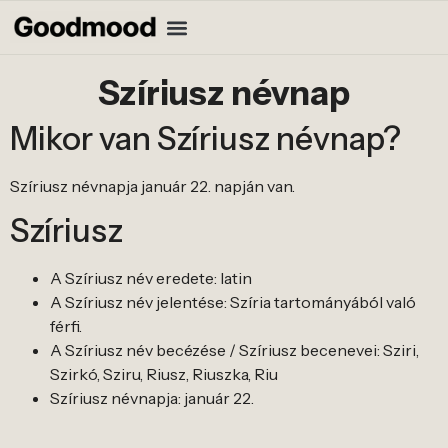
Szíriusz névnap
Mikor van Szíriusz névnap?
Szíriusz névnapja január 22. napján van.
Szíriusz
A Szíriusz név eredete: latin
A Szíriusz név jelentése: Szíria tartományából való
férfi.
A Szíriusz név becézése / Szíriusz becenevei: Sziri,
Szirkó, Sziru, Riusz, Riuszka, Riu
Szíriusz névnapja: január 22.