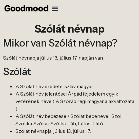
Szólát névnap
Mikor van Szólát névnap?
Szólát névnapja július 13., július 17. napján van.
Szólát
A Szólát név eredete: szláv magyar
A Szólát név jelentése: Árpád fejedelem egyik
vezérének neve ( A Szórád régi magyar alakváltozata.
)
A Szólát név becézése / Szólát becenevei: Szoli,
Szolika, Szólus, Szólka, Láti, Látus, Látó
Szólát névnapja: július 13., július 17.