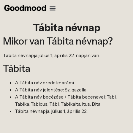
Tábita névnap
Mikor van Tábita névnap?
Tábita névnapja július 1., április 22. napján van.
Tábita
A Tábita név eredete: arámi
A Tábita név jelentése: őz, gazella
A Tábita név becézése / Tábita becenevei: Tabi,
Tabika, Tabicus, Tábi, TábikaIta, Itus, Bita
Tábita névnapja: július 1., április 22.