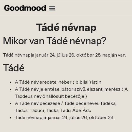
Tádé névnap
Mikor van Tádé névnap?
Tádé névnapja január 24., július 26., október 28. napján van.
Tádé
A Tádé név eredete: héber ( bibliai ) latin
A Tádé név jelentése: bátor szívű, elszánt, merész ( A
Taddeus név önállósult becézője )
A Tádé név becézése / Tádé becenevei: Tádéka,
Tádus, Táduci, Tádka, Tádu, Ádé, Ádu
Tádé névnapja: január 24., július 26., október 28.