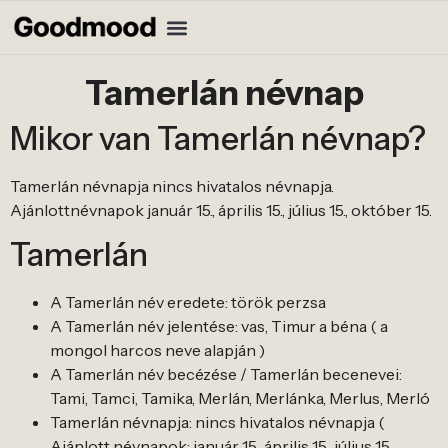
Tamerlán névnap
Mikor van Tamerlán névnap?
Tamerlán névnapja nincs hivatalos névnapja.
Ajánlottnévnapok január 15., április 15., július 15., október 15.
Tamerlán
A Tamerlán név eredete: török perzsa
A Tamerlán név jelentése: vas, Timur a béna ( a
mongol harcos neve alapján )
A Tamerlán név becézése / Tamerlán becenevei:
Tami, Tamci, Tamika, Merlán, Merlánka, Merlus, Merló
Tamerlán névnapja: nincs hivatalos névnapja (
Ajánlott névnapok: január 15., április 15., július 15.,