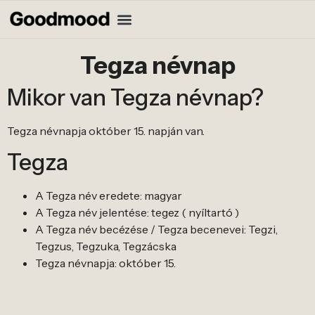
Tegza névnap
Mikor van Tegza névnap?
Tegza névnapja október 15. napján van.
Tegza
A Tegza név eredete: magyar
A Tegza név jelentése: tegez ( nyíltartó )
A Tegza név becézése / Tegza becenevei: Tegzi,
Tegzus, Tegzuka, Tegzácska
Tegza névnapja: október 15.