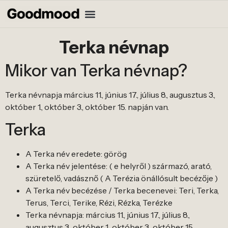
Terka névnap
Mikor van Terka névnap?
Terka névnapja március 11., június 17., július 8., augusztus 3.,
október 1., október 3., október 15. napján van.
Terka
A Terka név eredete: görög
A Terka név jelentése: ( e helyről ) származó, arató,
szüretelő, vadásznő ( A Terézia önállósult becézője )
A Terka név becézése / Terka becenevei: Teri, Terka,
Terus, Terci, Terike, Rézi, Rézka, Terézke
Terka névnapja: március 11., június 17., július 8.,
augusztus 3., október 1., október 3., október 15.