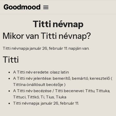
Titti névnap
Mikor van Titti névnap?
Titti névnapja január 26., február 11. napján van.
Titti
A Titti név eredete: olasz latin
A Titti név jelentése: bemerítő, bemártó, keresztelő (
Tittína önállósult becézője )
A Titti név becézése / Titti becenevei: Tittu, Tittuka,
Tittuci, Tittkó, Ti, Tius, Tiuka
Titti névnapja: január 26., február 11.