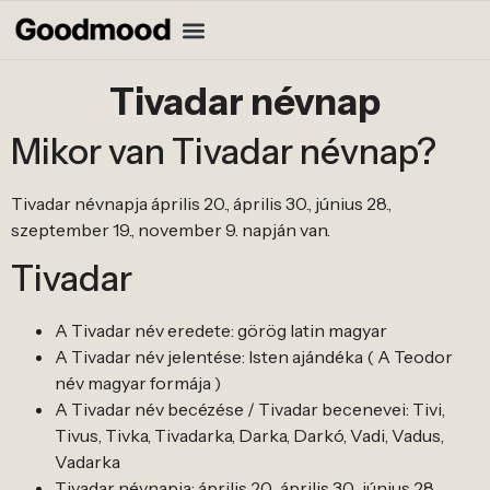
Tivadar névnap
Mikor van Tivadar névnap?
Tivadar névnapja április 20., április 30., június 28.,
szeptember 19., november 9. napján van.
Tivadar
A Tivadar név eredete: görög latin magyar
A Tivadar név jelentése: Isten ajándéka ( A Teodor
név magyar formája )
A Tivadar név becézése / Tivadar becenevei: Tivi,
Tivus, Tivka, Tivadarka, Darka, Darkó, Vadi, Vadus,
Vadarka
Tivadar névnapja: április 20., április 30., június 28.,