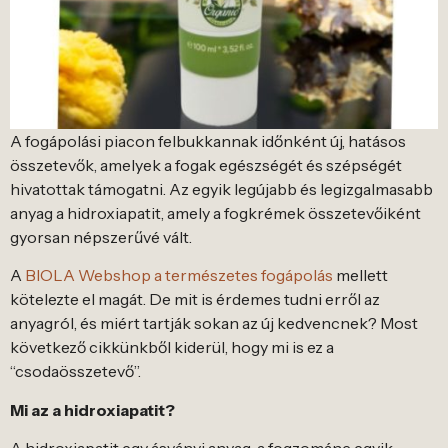
A fogápolási piacon felbukkannak időnként új, hatásos
összetevők, amelyek a fogak egészségét és szépségét
hivatottak támogatni. Az egyik legújabb és legizgalmasabb
anyag a hidroxiapatit, amely a fogkrémek összetevőiként
gyorsan népszerűvé vált.
A
BIOLA Webshop a természetes fogápolás
mellett
kötelezte el magát. De mit is érdemes tudni erről az
anyagról, és miért tartják sokan az új kedvencnek? Most
következő cikkünkből kiderül, hogy mi is ez a
“csodaösszetevő”.
Mi az a hidroxiapatit?