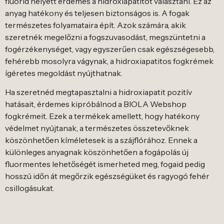
fluorid helyett érdemes a hidroxiapatitot választani. Ez az
anyag hatékony és teljesen biztonságos is. A fogak
természetes folyamataira épít. Azok számára, akik
szeretnék megelőzni a fogszuvasodást, megszüntetni a
fogérzékenységet, vagy egyszerűen csak egészségesebb,
fehérebb mosolyra vágynak, a hidroxiapatitos fogkrémek
ígéretes megoldást nyújthatnak.
Ha szeretnéd megtapasztalni a hidroxiapatit pozitív
hatásait, érdemes kipróbálnod a BIOLA Webshop
fogkrémeit. Ezek a termékek amellett, hogy hatékony
védelmet nyújtanak, a természetes összetevőknek
köszönhetően kíméletesek is a szájflórához. Ennek a
különleges anyagnak köszönhetően a fogápolás új
fluormentes lehetőségét ismerheted meg, fogaid pedig
hosszú időn át megőrzik egészségüket és ragyogó fehér
csillogásukat.