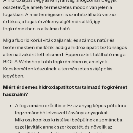
A hidroxiapatit egy ásványi anyag, a fogzománc egyik
összetevője, amely természetes módon van jelen a
fogakban. A mesterségesen is szintetizálható verzió
értékes, a fogak érzékenységét mérséklő, így
fogkrémekben is alkalmazható.
Míg a fluorid körül viták zajlanak, és számos natúr és
biotermékben mellőzik, addig a hidroxiapatit biztonságos
alternatívaként lett elismert. Éppen ezért található meg a
BIOLA Webshop több fogkrémében is, amelyek
Kecskeméten készülnek, a természetes szájápolás
jegyében.
Miért érdemes hidroxiapatitot tartalmazó fogkrémet
használni?
A fogzománc erősítése: Ez az anyag képes pótolni a
fogzománcból elveszett ásványi anyagokat.
Mikroszkopikus kristályai beépülnek a zománcba,
ezzel javítják annak szerkezetét, és növelik az