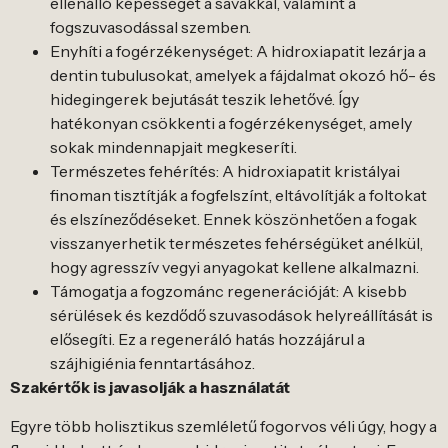
ellenálló képességét a savakkal, valamint a
fogszuvasodással szemben.
Enyhíti a fogérzékenységet: A hidroxiapatit lezárja a
dentin tubulusokat, amelyek a fájdalmat okozó hő- és
hidegingerek bejutását teszik lehetővé. Így
hatékonyan csökkenti a fogérzékenységet, amely
sokak mindennapjait megkeseríti.
Természetes fehérítés: A hidroxiapatit kristályai
finoman tisztítják a fogfelszínt, eltávolítják a foltokat
és elszíneződéseket. Ennek köszönhetően a fogak
visszanyerhetik természetes fehérségüket anélkül,
hogy agresszív vegyi anyagokat kellene alkalmazni.
Támogatja a fogzománc regenerációját: A kisebb
sérülések és kezdődő szuvasodások helyreállítását is
elősegíti. Ez a regeneráló hatás hozzájárul a
szájhigiénia fenntartásához.
Szakértők is javasolják a használatát
Egyre több holisztikus szemléletű fogorvos véli úgy, hogy a