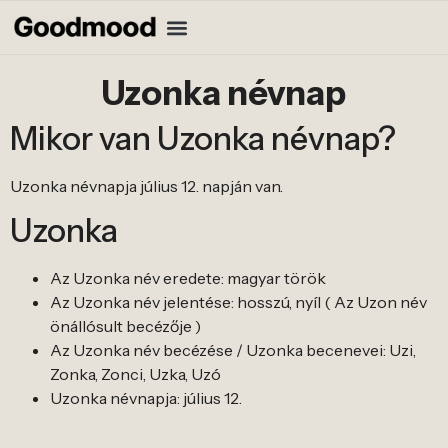
Uzonka névnap
Mikor van Uzonka névnap?
Uzonka névnapja július 12. napján van.
Uzonka
Az Uzonka név eredete: magyar török
Az Uzonka név jelentése: hosszú, nyíl ( Az Uzon név
önállósult becézője )
Az Uzonka név becézése / Uzonka becenevei: Uzi,
Zonka, Zonci, Uzka, Uzó
Uzonka névnapja: július 12.