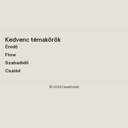
Kedvenc témakörök
Énidő
Flow
Szabadidő
Család
© 2026 Goodmood