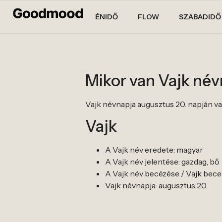
ÉNIDŐ
FLOW
SZABADIDŐ
Mikor van Vajk né
Vajk névnapja augusztus 20. napján va
Vajk
A Vajk név eredete: magyar
A Vajk név jelentése: gazdag, bő
A Vajk név becézése / Vajk becen
Vajk névnapja: augusztus 20.