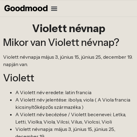
Violett névnap
Mikor van Violett névnap?
Violett névnapja május 3., június 15., június 25., december 19.
napján van.
Violett
A Violett név eredete: latin francia
A Violett név jelentése: ibolya, viola ( A Viola francia
kicsinyítőképzős származéka )
A Violett név becézése / Violett becenevei: Letka,
Letti, Violka, Viola, Vilcsi, Vilus, Violcsi, Violi
Violett névnapja: május 3., június 15., június 25.,
december 19.