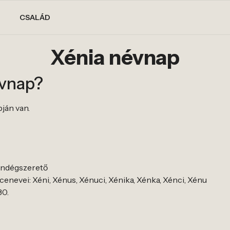
CSALÁD
Xénia névnap
évnap?
pján van.
vendégszerető
enevei: Xéni, Xénus, Xénuci, Xénika, Xénka, Xénci, Xénu
30.