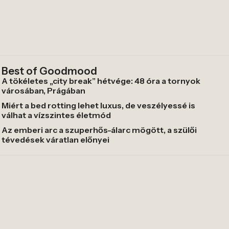
Best of Goodmood
A tökéletes „city break” hétvége: 48 óra a tornyok
városában, Prágában
Miért a bed rotting lehet luxus, de veszélyessé is
válhat a vízszintes életmód
Az emberi arc a szuperhős-álarc mögött, a szülői
tévedések váratlan előnyei