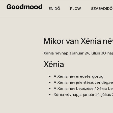
ÉNIDŐ
FLOW
SZABADIDŐ
Mikor van Xénia n
Xénia névnapja január 24., július 30. na
Xénia
A Xénia név eredete: görög
A Xénia név jelentése: vendég,
A Xénia név becézése / Xénia bec
Xénia névnapja: január 24., július 