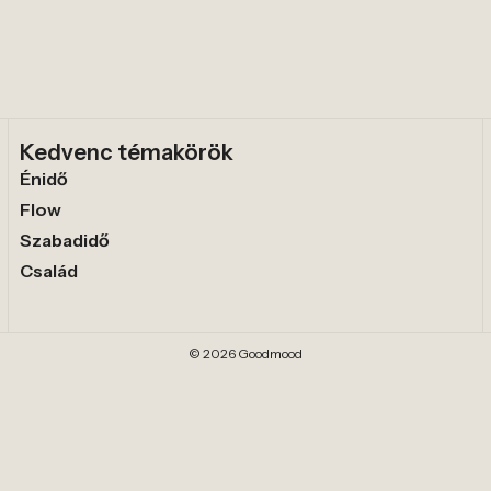
Kedvenc témakörök
Énidő
Flow
Szabadidő
Család
© 2026 Goodmood