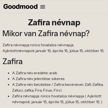
Zafira névnap
Mikor van Zafira névnap?
Zafira névnapja nincs hivatalos névnapja.
Ajánlottnévnapok január 15., április 15., július 15., október 15.
Zafira
A Zafira név eredete: arab
A Zafira név jelentése: sikeres
A Zafira név becézése / Zafira becenevei: Zafi, Zafika,
Zafuci, zafka, Fira, Firus, Firci
Zafira névnapja: nincs hivatalos névnapja ( Ajánlott
névnapok: január 15., április 15., július 15., október 15. )