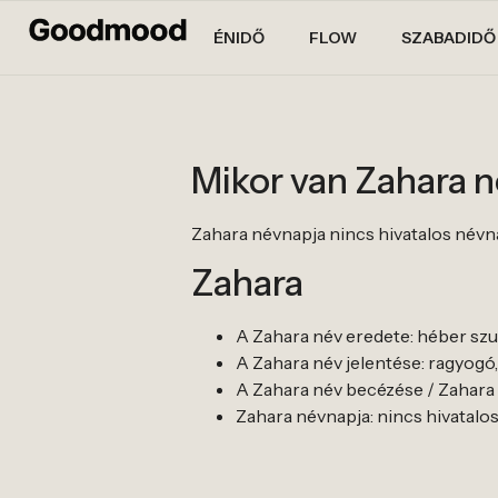
ÉNIDŐ
FLOW
SZABADIDŐ
Mikor van Zahara 
Zahara névnapja nincs hivatalos névnapja
Zahara
A Zahara név eredete: héber szu
A Zahara név jelentése: ragyogó,
A Zahara név becézése / Zahara b
Zahara névnapja: nincs hivatalos né