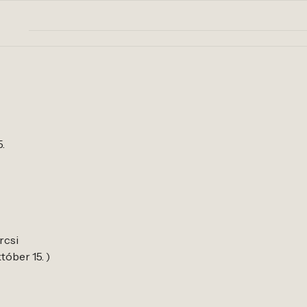
5.
rcsi
tóber 15. )