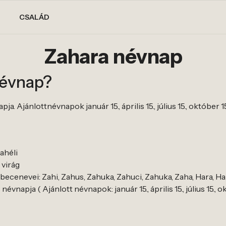
CSALÁD
Zahara névnap
névnap?
. Ajánlottnévnapok január 15., április 15., július 15., október 1
ahéli
 virág
ecenevei: Zahi, Zahus, Zahuka, Zahuci, Zahuka, Zaha, Hara, Ha
vnapja ( Ajánlott névnapok: január 15., április 15., július 15., ok