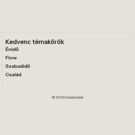
Kedvenc témakörök
Énidő
Flow
Szabadidő
Család
© 2026 Goodmood