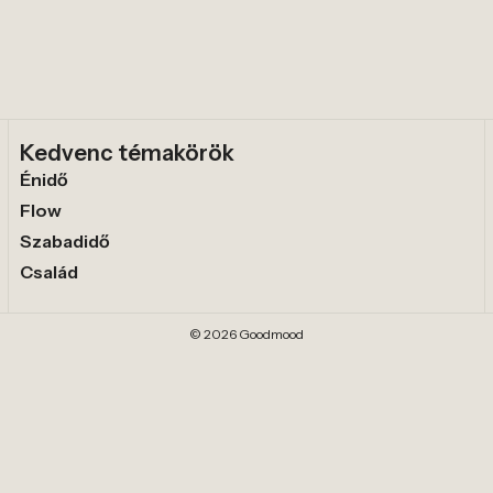
Kedvenc témakörök
Énidő
Flow
Szabadidő
Család
© 2026 Goodmood