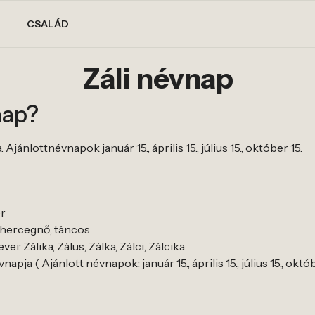
CSALÁD
Záli névnap
nap?
jánlottnévnapok január 15., április 15., július 15., október 15.
er
, hercegnő, táncos
ei: Zálika, Zálus, Zálka, Zálci, Zálcika
apja ( Ajánlott névnapok: január 15., április 15., július 15., októb