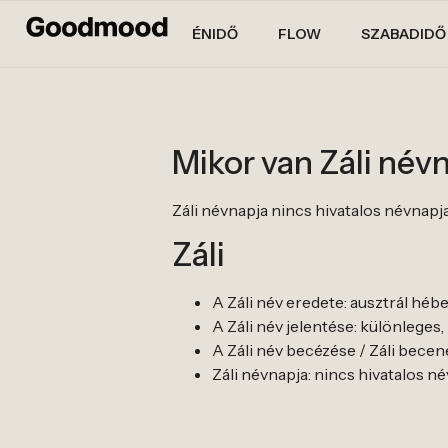
ÉNIDŐ
FLOW
SZABADIDŐ
Mikor van Záli név
Záli névnapja nincs hivatalos névnapja. A
Záli
A Záli név eredete: ausztrál héb
A Záli név jelentése: különleges
A Záli név becézése / Záli becenev
Záli névnapja: nincs hivatalos névn