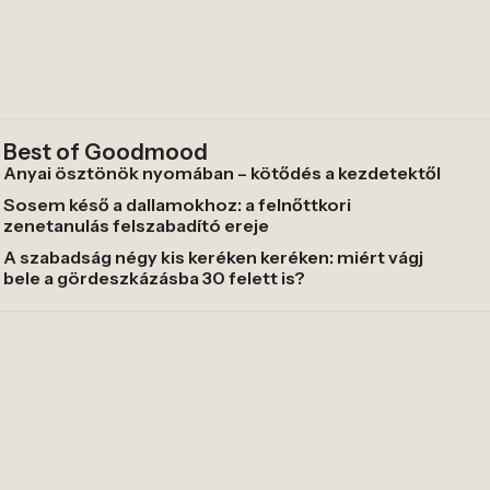
Best of Goodmood
Anyai ösztönök nyomában – kötődés a kezdetektől
Sosem késő a dallamokhoz: a felnőttkori
zenetanulás felszabadító ereje
A szabadság négy kis keréken keréken: miért vágj
bele a gördeszkázásba 30 felett is?