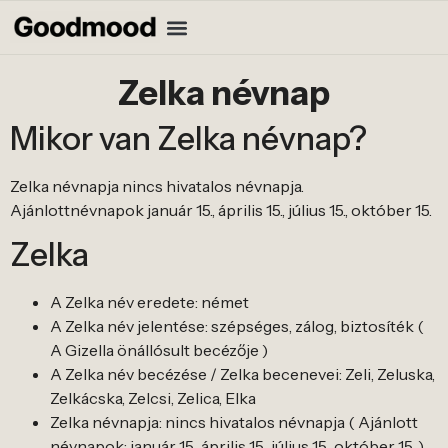
Zelka névnap
Mikor van Zelka névnap?
Zelka névnapja nincs hivatalos névnapja.
Ajánlottnévnapok január 15., április 15., július 15., október 15.
Zelka
A Zelka név eredete: német
A Zelka név jelentése: szépséges, zálog, biztosíték (
A Gizella önállósult becézője )
A Zelka név becézése / Zelka becenevei: Zeli, Zeluska,
Zelkácska, Zelcsi, Zelica, Elka
Zelka névnapja: nincs hivatalos névnapja ( Ajánlott
névnapok: január 15., április 15., július 15., október 15. )