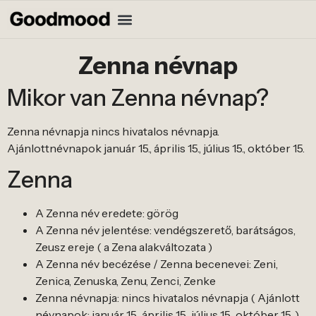
Zenna névnap
Mikor van Zenna névnap?
Zenna névnapja nincs hivatalos névnapja.
Ajánlottnévnapok január 15., április 15., július 15., október 15.
Zenna
A Zenna név eredete: görög
A Zenna név jelentése: vendégszerető, barátságos,
Zeusz ereje ( a Zena alakváltozata )
A Zenna név becézése / Zenna becenevei: Zeni,
Zenica, Zenuska, Zenu, Zenci, Zenke
Zenna névnapja: nincs hivatalos névnapja ( Ajánlott
névnapok: január 15., április 15., július 15., október 15. )