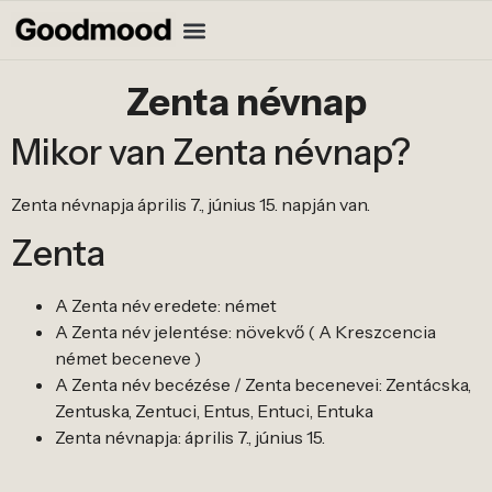
Zenta névnap
Mikor van Zenta névnap?
Zenta névnapja április 7., június 15. napján van.
Zenta
A Zenta név eredete: német
A Zenta név jelentése: növekvő ( A Kreszcencia
német beceneve )
A Zenta név becézése / Zenta becenevei: Zentácska,
Zentuska, Zentuci, Entus, Entuci, Entuka
Zenta névnapja: április 7., június 15.