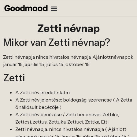
Zetti névnap
Mikor van Zetti névnap?
Zetti névnapja nincs hivatalos névnapja. Ajánlottnévnapok
január 15., április 15., július 15., október 15.
Zetti
A Zetti név eredete: latin
A Zetti név jelentése: boldogság, szerencse ( A Zetta
önállósult becézője )
A Zetti név becézése / Zetti becenevei: Zettike,
Zettcsi, zettus, Zettuka, Zettuci, Zettka, Etti
Zetti névnapja: nincs hivatalos névnapja ( Ajánlott
névnapok: január 15., április 15., július 15., október 15. )