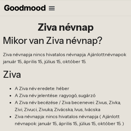
Ziva névnap
Mikor van Ziva névnap?
Ziva névnapja nincs hivatalos névnapja. Ajánlottnévnapok
január 15., április 15., július 15., október 15.
Ziva
A Ziva név eredete: héber
A Ziva név jelentése: ragyogó, sugárzó
A Ziva név becézése / Ziva becenevei: Zivus, Zivka,
Zivi, Zivuci, Zivuka, Zivácska, Ivus, Ivácska
Ziva névnapja: nincs hivatalos névnapja ( Ajánlott
névnapok: január 15., április 15., július 15., október 15. )