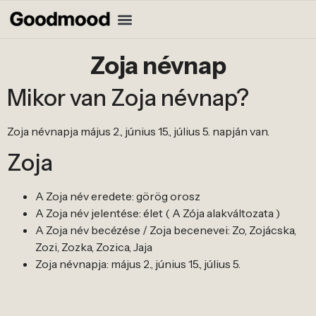
Zoja névnap
Mikor van Zoja névnap?
Zoja névnapja május 2., június 15., július 5. napján van.
Zoja
A Zoja név eredete: görög orosz
A Zoja név jelentése: élet ( A Zója alakváltozata )
A Zoja név becézése / Zoja becenevei: Zo, Zojácska,
Zozi, Zozka, Zozica, Jaja
Zoja névnapja: május 2., június 15., július 5.