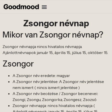
Zsongor névnap
Mikor van Zsongor névnap?
Zsongor névnapja nincs hivatalos névnapja.
Ajánlottnévnapok január 15., április 15., július 15., október 15.
Zsongor
A Zsongor név eredete: magyar
A Zsongor név jelentése: A Zsongor név jelentése
nem ismert ( nincs ismert jelentése )
A Zsongor név becézése / Zsongor becenevei:
Zsongi, Zsongu, Zsongorka, Zsongesz, Zsozsó
Zsongor névnapja: nincs hivatalos névnapja (
Ajánlott névnapok: január 15., április 15., július 15.,