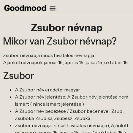
Zsubor névnap
Mikor van Zsubor névnap?
Zsubor névnapja nincs hivatalos névnapja.
Ajánlottnévnapok január 15., április 15., július 15., október 15.
Zsubor
A Zsubor név eredete: magyar
A Zsubor név jelentése: A Zsubor név jelentése nem
ismert ( nincs ismert jelentése )
A Zsubor név becézése / Zsubor becenevei: Zsubi,
Zsubóka, Zsubika, Zsubesz, Zsubka
Zsubor névnapja: nincs hivatalos névnapja ( Ajánlott
névnapok: január 15., április 15., július 15., október 15. )