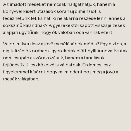
Az imádott meséket nemcsak hallgathatjuk, hanem a
könyvvel kísért utazások során új dimenziót is
fedezhetünk fel. És hát, ki ne akarna részese lenni ennek a
sokszínű kalandnak? A gyerekektől kapott visszajelzések
alapján úgy tűnik, hogy ők valóban oda vannak ezért.
Vajon milyen lesz a jövő mesélésének módja? Egy biztos, a
digitalizáció korában a gyerekeink előtt nyílt innovatív utak
nem csupán a szórakozásuk, hanem a tanulásuk,
fejlődésük új eszközeivé is válhatnak. Érdemes lesz
figyelemmel kísérni, hogy mi mindent hoz még a jövő a
mesék világában.