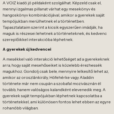
A VOIZ kiadó jó példaként szolgálhat. Képzeld csak el,
mennyi izgalmas pillanat várhat egy mesekönyv és
hangoskönyv kombinációjával, amikor a gyerekek saját
tempójukban merülhetnek el a történetben.
Tapasztalataim szerint a kicsik egyszerűen imádják, ha
maguk is részesei lehetnek a történeteknek, és kedvenc
szereplőikkel interakcióba léphetnek.
A gyerekek új kedvencei
A mesékkel való interakció lehetőséget ad a gyerekeknek
arra, hogy saját mesehőseiket is közelebb érezhessék
magukhoz. Gondolj csak bele, mennyire lelkesítő lehet az,
amikor az oroszlánkirály, Hófehérke vagy Aladdin
története már nem csupán a szobafal mozivásznán él
tovább, hanem valóságos kalandként elevenedik meg. A
gyerekek saját tempójukban léphetnek kapcsolatba a
történetekkel, ami különösen fontos lehet ebben az egyre
rohanóbb világban.