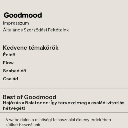
Impresszum
Általános Szerződési Feltételek
Kedvenc témakörök
Énidő
Flow
Szabadidő
Család
Best of Goodmood
Hajózás a Balatonon: Így tervezd meg a családi vitorlás
hétvégét!
Ezért a játék a legfontosabb gondoskodás a belső
A weboldalon a minőségi felhasználói élmény érdekében
gyermek gyógyításában
sütiket használunk.