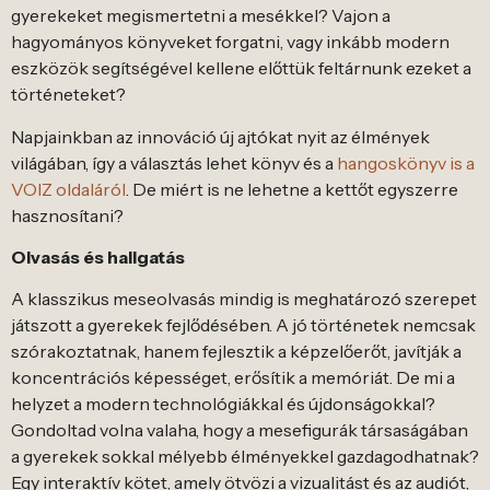
gyerekeket megismertetni a mesékkel? Vajon a
hagyományos könyveket forgatni, vagy inkább modern
eszközök segítségével kellene előttük feltárnunk ezeket a
történeteket?
Napjainkban az innováció új ajtókat nyit az élmények
világában, így a választás lehet könyv és a
hangoskönyv is a
VOIZ oldaláról
. De miért is ne lehetne a kettőt egyszerre
hasznosítani?
Olvasás és hallgatás
A klasszikus meseolvasás mindig is meghatározó szerepet
játszott a gyerekek fejlődésében. A jó történetek nemcsak
szórakoztatnak, hanem fejlesztik a képzelőerőt, javítják a
koncentrációs képességet, erősítik a memóriát. De mi a
helyzet a modern technológiákkal és újdonságokkal?
Gondoltad volna valaha, hogy a mesefigurák társaságában
a gyerekek sokkal mélyebb élményekkel gazdagodhatnak?
Egy interaktív kötet, amely ötvözi a vizualitást és az audiót,