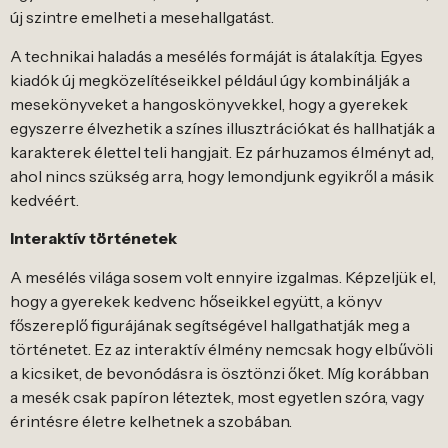
új szintre emelheti a mesehallgatást.
A technikai haladás a mesélés formáját is átalakítja. Egyes
kiadók új megközelítéseikkel például úgy kombinálják a
mesekönyveket a hangoskönyvekkel, hogy a gyerekek
egyszerre élvezhetik a színes illusztrációkat és hallhatják a
karakterek élettel teli hangjait. Ez párhuzamos élményt ad,
ahol nincs szükség arra, hogy lemondjunk egyikről a másik
kedvéért.
Interaktív történetek
A mesélés világa sosem volt ennyire izgalmas. Képzeljük el,
hogy a gyerekek kedvenc hőseikkel együtt, a könyv
főszereplő figurájának segítségével hallgathatják meg a
történetet. Ez az interaktív élmény nemcsak hogy elbűvöli
a kicsiket, de bevonódásra is ösztönzi őket. Míg korábban
a mesék csak papíron léteztek, most egyetlen szóra, vagy
érintésre életre kelhetnek a szobában.