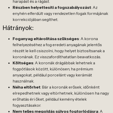
harapást és a rágást.
Részben helyettesíti a fogszabályozást
: Az
enyhén elferdült vagy rendezetlen fogak formájának
korrekciójában segíthet.
Hátrányok:
Foganyag eltávolítása szükséges
: A korona
felhelyezéséhez a fog eredeti anyagának jelentős
részét le kell csiszolni, hogy helyet biztosítsanak a
koronának. Ez visszafordíthatatlan beavatkozás.
Költséges
: A koronák drágábbak lehetnek a
fogpótlások között, különösen, ha prémium
anyagokat, például porcelánt vagy kerámiát
használnak.
Néha eltörhet
: Bár a koronák erősek, időnként
elrepedhetnek vagy eltörhetnek, különösen ha nagy
erőhatás éri őket, például kemény ételek
fogyasztásakor.
Nem teljes megoldás súlyos fogtorlódásra
: A