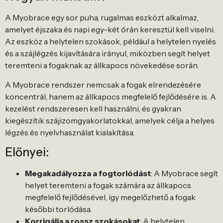
A Myobrace egy sor puha, rugalmas eszközt alkalmaz,
amelyet éjszaka és napi egy-két órán keresztül kell viselni.
Az eszköz a helytelen szokások, például a helytelen nyelés
és a szájlégzés kijavítására irányul, miközben segít helyet
teremteni a fogaknak az állkapocs növekedése során.
A Myobrace rendszer nemcsak a fogak elrendezésére
koncentrál, hanem az állkapocs megfelelő fejlődésére is. A
kezelést rendszeresen kell használni, és gyakran
kiegészítik szájizomgyakorlatokkal, amelyek célja a helyes
légzés és nyelvhasználat kialakítása.
Előnyei:
Megakadályozza a fogtorlódást
: A Myobrace segít
helyet teremteni a fogak számára az állkapocs
megfelelő fejlődésével, így megelőzhető a fogak
későbbi torlódása.
Korrigálja a rossz szokásokat
: A helytelen