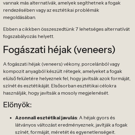
vannak más alternatívák, amelyek segíthetnek a fogak
rendezésében vagy az esztétikai problémák
megoldásában.
Ebben a cikkben összeszedtünk 7 lehetséges alternatívát
fogszabályozás helyett.
Fogászati héjak (veneers)
A fogászati héjak (veneers) vékony, porcelánból vagy
kompozit anyagból készült rétegek, amelyeket a fogak
elülső felületére helyeznek fel, hogy javítsák azok formáját,
színét és esztétikáját. Elsősorban esztétikai célokra
használják, hogy javítsák a mosoly megjelenését.
Előnyök:
Azonnali esztétikai javulás
: A héjak gyors és
látványos változást eredményeznek, javítják a fogak
színét, formáját, méretét és egyenetlenségeit.