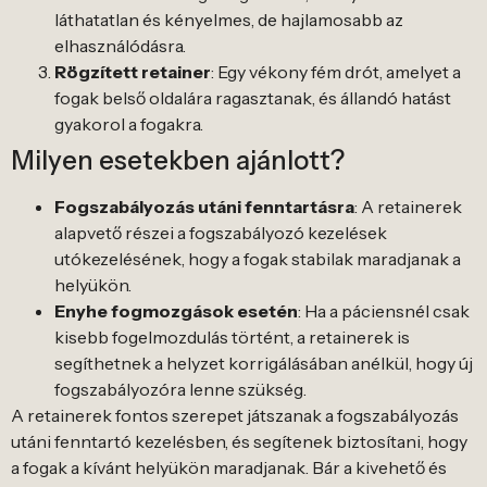
láthatatlan és kényelmes, de hajlamosabb az
elhasználódásra.
Rögzített retainer
: Egy vékony fém drót, amelyet a
fogak belső oldalára ragasztanak, és állandó hatást
gyakorol a fogakra.
Milyen esetekben ajánlott?
Fogszabályozás utáni fenntartásra
: A retainerek
alapvető részei a fogszabályozó kezelések
utókezelésének, hogy a fogak stabilak maradjanak a
helyükön.
Enyhe fogmozgások esetén
: Ha a páciensnél csak
kisebb fogelmozdulás történt, a retainerek is
segíthetnek a helyzet korrigálásában anélkül, hogy új
fogszabályozóra lenne szükség.
A retainerek fontos szerepet játszanak a fogszabályozás
utáni fenntartó kezelésben, és segítenek biztosítani, hogy
a fogak a kívánt helyükön maradjanak. Bár a kivehető és