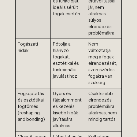
és funkcióját,
eltávolítással
ideális sérült
jár, nem
fogak esetén
alkalmas
súlyos
elrendezési
problémákra
Fogászati
Pótolja a
Nem
hidak
hiányzó
változtatja
fogakat,
meg a fogak
esztétikai és
elrendezését,
funkcionális
szomszédos
javulást hoz
fogakra van
szükség
Fogkoptatás
Gyors és
Csak kisebb
és esztétikai
fájdalomment
elrendezési
fogtömés
es kezelés,
problémákra
(reshaping
kisebb hibák
alkalmas, nem
and bonding)
javítására
mindig tartós
alkalmas
Clear Aligners
Láthatatlan és
Költséges,