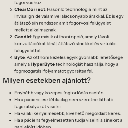
fogorvoshoz.
ClearCorrect
: Hasonló technológia, mint az
Invisalign, de valamivel alacsonyabb árakkal. Ez is egy
átlátszó sín rendszer, amit fogorvosi felügyelet
mellett alkalmaznak.
Candid
: Egy másik otthoni opció, amely távoli
konzultációkat kínál, átlátszó sínekkel és virtuális
felügyelettel.
Byte
: Az otthoni kezelés egyik gyorsabb lehetősége,
amely a
HyperByte
technológiát használja, hogy a
fogmozgatási folyamatot gyorsítsa fel.
Milyen esetekben ajánlott?
Enyhébb vagy közepes fogtorlódás esetén.
Ha a páciens esztétikailag nem szeretne látható
fogszabályozót viselni.
Ha valaki kényelmesebb, kivehető megoldást keres.
Ha a páciens fegyelmezetten tudja viselni a síneket a
napi előírt időben.