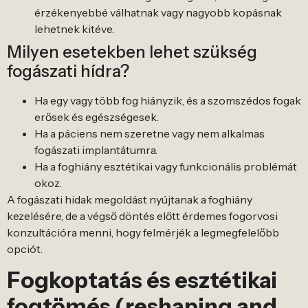
érzékenyebbé válhatnak vagy nagyobb kopásnak
lehetnek kitéve.
Milyen esetekben lehet szükség
fogászati hídra?
Ha egy vagy több fog hiányzik, és a szomszédos fogak
erősek és egészségesek.
Ha a páciens nem szeretne vagy nem alkalmas
fogászati implantátumra.
Ha a foghiány esztétikai vagy funkcionális problémát
okoz.
A fogászati hidak megoldást nyújtanak a foghiány
kezelésére, de a végső döntés előtt érdemes fogorvosi
konzultációra menni, hogy felmérjék a legmegfelelőbb
opciót.
Fogkoptatás és esztétikai
fogtömés (reshaping and