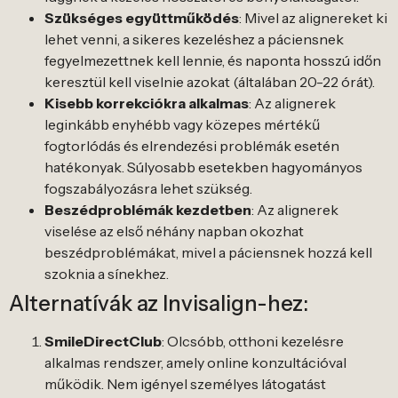
Szükséges együttműködés
: Mivel az alignereket ki
lehet venni, a sikeres kezeléshez a páciensnek
fegyelmezettnek kell lennie, és naponta hosszú időn
keresztül kell viselnie azokat (általában 20-22 órát).
Kisebb korrekciókra alkalmas
: Az alignerek
leginkább enyhébb vagy közepes mértékű
fogtorlódás és elrendezési problémák esetén
hatékonyak. Súlyosabb esetekben hagyományos
fogszabályozásra lehet szükség.
Beszédproblémák kezdetben
: Az alignerek
viselése az első néhány napban okozhat
beszédproblémákat, mivel a páciensnek hozzá kell
szoknia a sínekhez.
Alternatívák az Invisalign-hez:
SmileDirectClub
: Olcsóbb, otthoni kezelésre
alkalmas rendszer, amely online konzultációval
működik. Nem igényel személyes látogatást