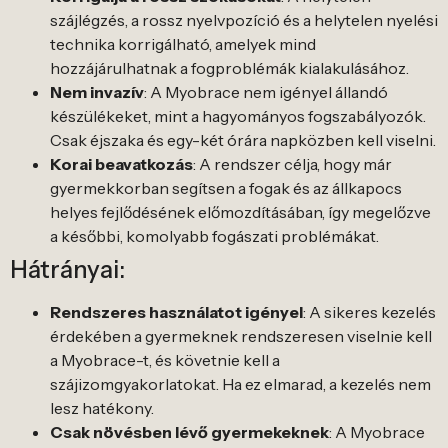
szájlégzés, a rossz nyelvpozíció és a helytelen nyelési
technika korrigálható, amelyek mind
hozzájárulhatnak a fogproblémák kialakulásához.
Nem invazív
: A Myobrace nem igényel állandó
készülékeket, mint a hagyományos fogszabályozók.
Csak éjszaka és egy-két órára napközben kell viselni.
Korai beavatkozás
: A rendszer célja, hogy már
gyermekkorban segítsen a fogak és az állkapocs
helyes fejlődésének előmozdításában, így megelőzve
a későbbi, komolyabb fogászati problémákat.
Hátrányai:
Rendszeres használatot igényel
: A sikeres kezelés
érdekében a gyermeknek rendszeresen viselnie kell
a Myobrace-t, és követnie kell a
szájizomgyakorlatokat. Ha ez elmarad, a kezelés nem
lesz hatékony.
Csak növésben lévő gyermekeknek
: A Myobrace