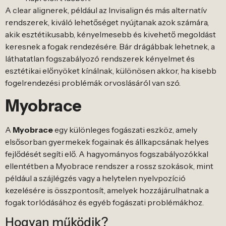
A clear alignerek, például az Invisalign és más alternatív
rendszerek, kiváló lehetőséget nyújtanak azok számára,
akik esztétikusabb, kényelmesebb és kivehető megoldást
keresnek a fogak rendezésére. Bár drágábbak lehetnek, a
láthatatlan fogszabályozó rendszerek kényelmet és
esztétikai előnyöket kínálnak, különösen akkor, ha kisebb
fogelrendezési problémák orvoslásáról van szó.
Myobrace
A
Myobrace
egy különleges fogászati eszköz, amely
elsősorban gyermekek fogainak és állkapcsának helyes
fejlődését segíti elő. A hagyományos fogszabályozókkal
ellentétben a Myobrace rendszer a rossz szokások, mint
például a szájlégzés vagy a helytelen nyelvpozíció
kezelésére is összpontosít, amelyek hozzájárulhatnak a
fogak torlódásához és egyéb fogászati problémákhoz.
Hogyan működik?