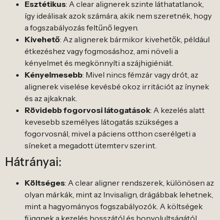
Esztétikus
: A clear alignerek szinte láthatatlanok,
így ideálisak azok számára, akik nem szeretnék, hogy
a fogszabályozás feltűnő legyen.
Kivehető
: Az alignerek bármikor kivehetők, például
étkezéshez vagy fogmosáshoz, ami növeli a
kényelmet és megkönnyíti a szájhigiéniát.
Kényelmesebb
: Mivel nincs fémzár vagy drót, az
alignerek viselése kevésbé okoz irritációt az ínynek
és az ajkaknak.
Rövidebb fogorvosi látogatások
: A kezelés alatt
kevesebb személyes látogatás szükséges a
fogorvosnál, mivel a páciens otthon cserélgeti a
síneket a megadott ütemterv szerint.
Hátrányai:
Költséges
: A clear aligner rendszerek, különösen az
olyan márkák, mint az Invisalign, drágábbak lehetnek,
mint a hagyományos fogszabályozók. A költségek
függnek a kezelés hosszától és bonyolultságától.