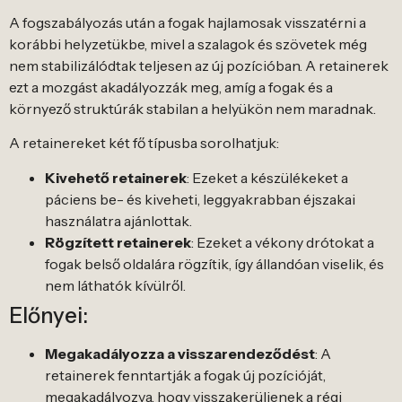
A fogszabályozás után a fogak hajlamosak visszatérni a
korábbi helyzetükbe, mivel a szalagok és szövetek még
nem stabilizálódtak teljesen az új pozícióban. A retainerek
ezt a mozgást akadályozzák meg, amíg a fogak és a
környező struktúrák stabilan a helyükön nem maradnak.
A retainereket két fő típusba sorolhatjuk:
Kivehető retainerek
: Ezeket a készülékeket a
páciens be- és kiveheti, leggyakrabban éjszakai
használatra ajánlottak.
Rögzített retainerek
: Ezeket a vékony drótokat a
fogak belső oldalára rögzítik, így állandóan viselik, és
nem láthatók kívülről.
Előnyei:
Megakadályozza a visszarendeződést
: A
retainerek fenntartják a fogak új pozícióját,
megakadályozva, hogy visszakerüljenek a régi