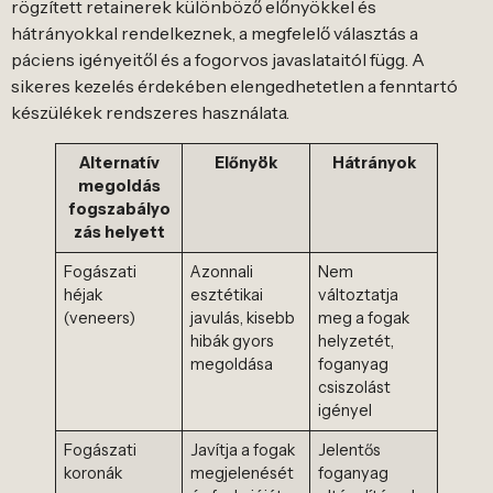
rögzített retainerek különböző előnyökkel és
hátrányokkal rendelkeznek, a megfelelő választás a
páciens igényeitől és a fogorvos javaslataitól függ. A
sikeres kezelés érdekében elengedhetetlen a fenntartó
készülékek rendszeres használata.
Alternatív
Előnyök
Hátrányok
megoldás
fogszabályo
zás helyett
Fogászati
Azonnali
Nem
héjak
esztétikai
változtatja
(veneers)
javulás, kisebb
meg a fogak
hibák gyors
helyzetét,
megoldása
foganyag
csiszolást
igényel
Fogászati
Javítja a fogak
Jelentős
koronák
megjelenését
foganyag