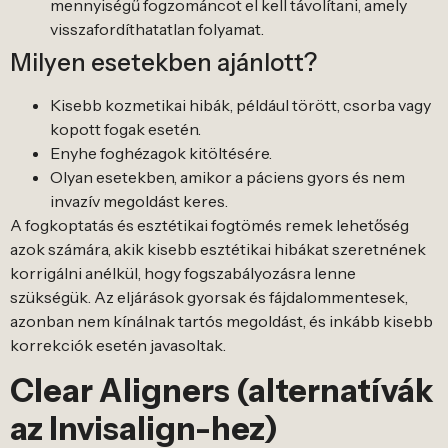
mennyiségű fogzománcot el kell távolítani, amely
visszafordíthatatlan folyamat.
Milyen esetekben ajánlott?
Kisebb kozmetikai hibák, például törött, csorba vagy
kopott fogak esetén.
Enyhe foghézagok kitöltésére.
Olyan esetekben, amikor a páciens gyors és nem
invazív megoldást keres.
A fogkoptatás és esztétikai fogtömés remek lehetőség
azok számára, akik kisebb esztétikai hibákat szeretnének
korrigálni anélkül, hogy fogszabályozásra lenne
szükségük. Az eljárások gyorsak és fájdalommentesek,
azonban nem kínálnak tartós megoldást, és inkább kisebb
korrekciók esetén javasoltak.
Clear Aligners (alternatívák
az Invisalign-hez)