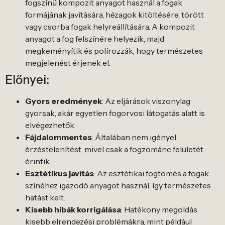
fogszínű kompozit anyagot használ a fogak
formájának javítására, hézagok kitöltésére, törött
vagy csorba fogak helyreállítására. A kompozit
anyagot a fog felszínére helyezik, majd
megkeményítik és polírozzák, hogy természetes
megjelenést érjenek el.
Előnyei:
Gyors eredmények
: Az eljárások viszonylag
gyorsak, akár egyetlen fogorvosi látogatás alatt is
elvégezhetők.
Fájdalommentes
: Általában nem igényel
érzéstelenítést, mivel csak a fogzománc felületét
érintik.
Esztétikus javítás
: Az esztétikai fogtömés a fogak
színéhez igazodó anyagot használ, így természetes
hatást kelt.
Kisebb hibák korrigálása
: Hatékony megoldás
kisebb elrendezési problémákra, mint például