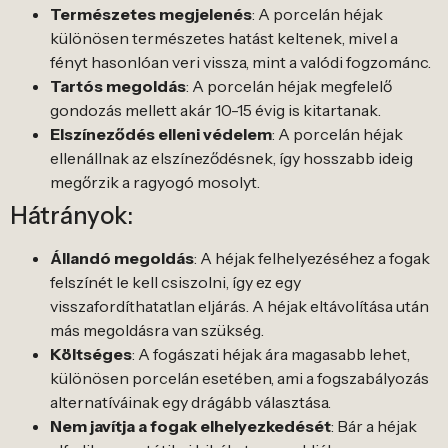
Természetes megjelenés
: A porcelán héjak
különösen természetes hatást keltenek, mivel a
fényt hasonlóan veri vissza, mint a valódi fogzománc.
Tartós megoldás
: A porcelán héjak megfelelő
gondozás mellett akár 10-15 évig is kitartanak.
Elszíneződés elleni védelem
: A porcelán héjak
ellenállnak az elszíneződésnek, így hosszabb ideig
megőrzik a ragyogó mosolyt.
Hátrányok:
Állandó megoldás
: A héjak felhelyezéséhez a fogak
felszínét le kell csiszolni, így ez egy
visszafordíthatatlan eljárás. A héjak eltávolítása után
más megoldásra van szükség.
Költséges
: A fogászati héjak ára magasabb lehet,
különösen porcelán esetében, ami a fogszabályozás
alternatíváinak egy drágább választása.
Nem javítja a fogak elhelyezkedését
: Bár a héjak