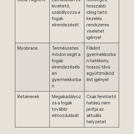
kivehető,
hosszabb
szabályozza a
ideig tartó
fogak
kezelés,
elrendezését
rendszeres
viseletet
igényel
Myobrace
Természetes
Főként
módon segít a
gyermekkorba
fogak
n hatékony,
elrendezéséb
hosszú távú
en
együttműköd
gyermekkorba
ést igényel
n
Retainerek
Megakadályoz
Csak fenntartó
za a fogak
hatású, nem
további
javítja az
elmozdulását
aktuális
helyzetet