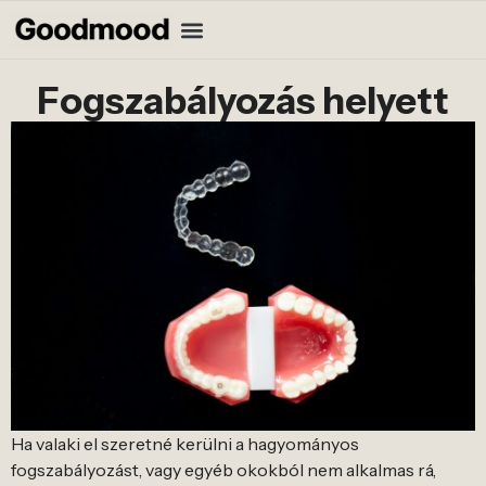
Fogszabályozás helyett
Ha valaki el szeretné kerülni a hagyományos
fogszabályozást, vagy egyéb okokból nem alkalmas rá,