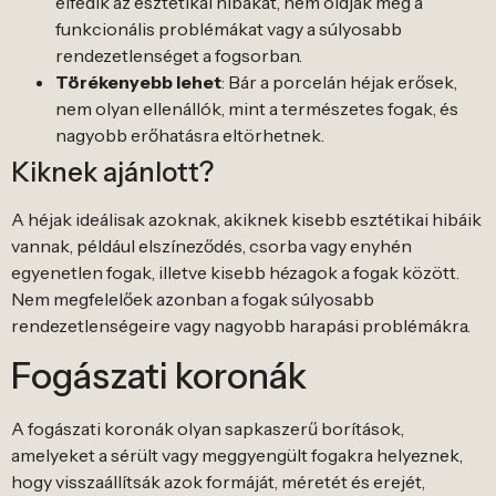
elfedik az esztétikai hibákat, nem oldják meg a
funkcionális problémákat vagy a súlyosabb
rendezetlenséget a fogsorban.
Törékenyebb lehet
: Bár a porcelán héjak erősek,
nem olyan ellenállók, mint a természetes fogak, és
nagyobb erőhatásra eltörhetnek.
Kiknek ajánlott?
A héjak ideálisak azoknak, akiknek kisebb esztétikai hibáik
vannak, például elszíneződés, csorba vagy enyhén
egyenetlen fogak, illetve kisebb hézagok a fogak között.
Nem megfelelőek azonban a fogak súlyosabb
rendezetlenségeire vagy nagyobb harapási problémákra.
Fogászati koronák
A fogászati koronák olyan sapkaszerű borítások,
amelyeket a sérült vagy meggyengült fogakra helyeznek,
hogy visszaállítsák azok formáját, méretét és erejét,