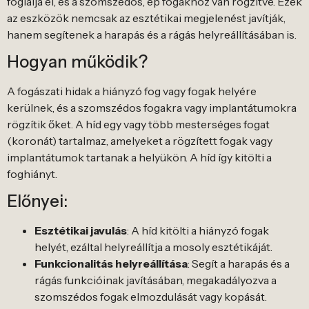
foglalja el, és a szomszédos, ép fogakhoz van rögzítve. Ezek
az eszközök nemcsak az esztétikai megjelenést javítják,
hanem segítenek a harapás és a rágás helyreállításában is.
Hogyan működik?
A fogászati hidak a hiányzó fog vagy fogak helyére
kerülnek, és a szomszédos fogakra vagy implantátumokra
rögzítik őket. A híd egy vagy több mesterséges fogat
(koronát) tartalmaz, amelyeket a rögzített fogak vagy
implantátumok tartanak a helyükön. A híd így kitölti a
foghiányt.
Előnyei:
Esztétikai javulás
: A híd kitölti a hiányzó fogak
helyét, ezáltal helyreállítja a mosoly esztétikáját.
Funkcionalitás helyreállítása
: Segít a harapás és a
rágás funkcióinak javításában, megakadályozva a
szomszédos fogak elmozdulását vagy kopását.