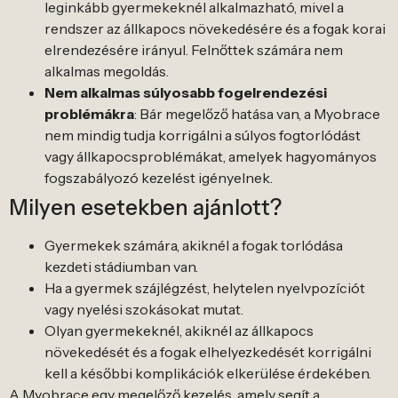
leginkább gyermekeknél alkalmazható, mivel a
rendszer az állkapocs növekedésére és a fogak korai
elrendezésére irányul. Felnőttek számára nem
alkalmas megoldás.
Nem alkalmas súlyosabb fogelrendezési
problémákra
: Bár megelőző hatása van, a Myobrace
nem mindig tudja korrigálni a súlyos fogtorlódást
vagy állkapocsproblémákat, amelyek hagyományos
fogszabályozó kezelést igényelnek.
Milyen esetekben ajánlott?
Gyermekek számára, akiknél a fogak torlódása
kezdeti stádiumban van.
Ha a gyermek szájlégzést, helytelen nyelvpozíciót
vagy nyelési szokásokat mutat.
Olyan gyermekeknél, akiknél az állkapocs
növekedését és a fogak elhelyezkedését korrigálni
kell a későbbi komplikációk elkerülése érdekében.
A Myobrace egy megelőző kezelés, amely segít a