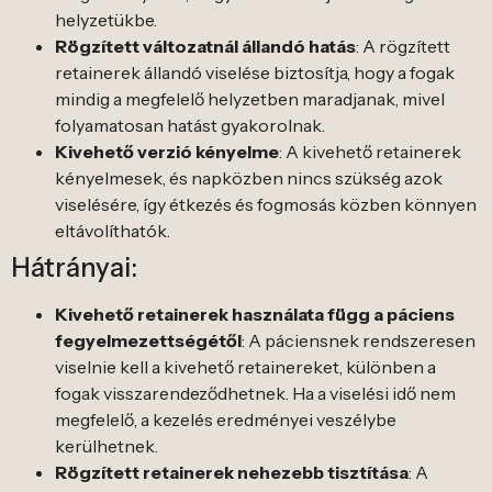
helyzetükbe.
Rögzített változatnál állandó hatás
: A rögzített
retainerek állandó viselése biztosítja, hogy a fogak
mindig a megfelelő helyzetben maradjanak, mivel
folyamatosan hatást gyakorolnak.
Kivehető verzió kényelme
: A kivehető retainerek
kényelmesek, és napközben nincs szükség azok
viselésére, így étkezés és fogmosás közben könnyen
eltávolíthatók.
Hátrányai:
Kivehető retainerek használata függ a páciens
fegyelmezettségétől
: A páciensnek rendszeresen
viselnie kell a kivehető retainereket, különben a
fogak visszarendeződhetnek. Ha a viselési idő nem
megfelelő, a kezelés eredményei veszélybe
kerülhetnek.
Rögzített retainerek nehezebb tisztítása
: A