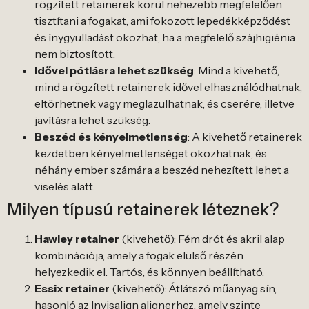
rögzített retainerek körül nehezebb megfelelően
tisztítani a fogakat, ami fokozott lepedékképződést
és ínygyulladást okozhat, ha a megfelelő szájhigiénia
nem biztosított.
Idővel pótlásra lehet szükség
: Mind a kivehető,
mind a rögzített retainerek idővel elhasználódhatnak,
eltörhetnek vagy meglazulhatnak, és cserére, illetve
javításra lehet szükség.
Beszéd és kényelmetlenség
: A kivehető retainerek
kezdetben kényelmetlenséget okozhatnak, és
néhány ember számára a beszéd nehezített lehet a
viselés alatt.
Milyen típusú retainerek léteznek?
Hawley retainer
(kivehető): Fém drót és akril alap
kombinációja, amely a fogak elülső részén
helyezkedik el. Tartós, és könnyen beállítható.
Essix retainer
(kivehető): Átlátszó műanyag sín,
hasonló az Invisalign alignerhez, amely szinte