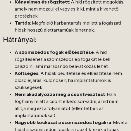
Kényelmes és rögzített
: A híd rögzített megoldás,
amely nem mozdul el vagy esik ki, mint a kivehető
protézisek.
Tartós
: Megfelelő karbantartás mellett a fogászati
hidak hosszú élettartamúak lehetnek.
Hátrányai:
A szomszédos fogak előkészítése
: A híd
rögzítéséhez a szomszédos ép fogakat le kell
csiszolni, ami maradandó beavatkozás lehet.
Költséges
: A hidak beültetése és elkészítése nem
olcsó eljárás, különösen, ha implantátumok is
szükségesek.
Nem akadályozza meg a csontvesztést
: Ha a
foghiány miatt a csont elkezd sorvadni, a híd nem
állítja meg ezt a folyamatot (ellentétben az
implantátumokkal).
Nagyobb kockázat a szomszédos fogakra
: Mivel a
hidat a szomszédos fogakra rögzítik, ezek a fogak