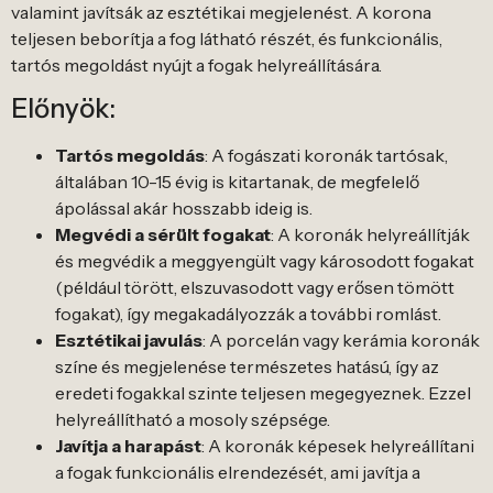
valamint javítsák az esztétikai megjelenést. A korona
teljesen beborítja a fog látható részét, és funkcionális,
tartós megoldást nyújt a fogak helyreállítására.
Előnyök:
Tartós megoldás
: A fogászati koronák tartósak,
általában 10-15 évig is kitartanak, de megfelelő
ápolással akár hosszabb ideig is.
Megvédi a sérült fogakat
: A koronák helyreállítják
és megvédik a meggyengült vagy károsodott fogakat
(például törött, elszuvasodott vagy erősen tömött
fogakat), így megakadályozzák a további romlást.
Esztétikai javulás
: A porcelán vagy kerámia koronák
színe és megjelenése természetes hatású, így az
eredeti fogakkal szinte teljesen megegyeznek. Ezzel
helyreállítható a mosoly szépsége.
Javítja a harapást
: A koronák képesek helyreállítani
a fogak funkcionális elrendezését, ami javítja a