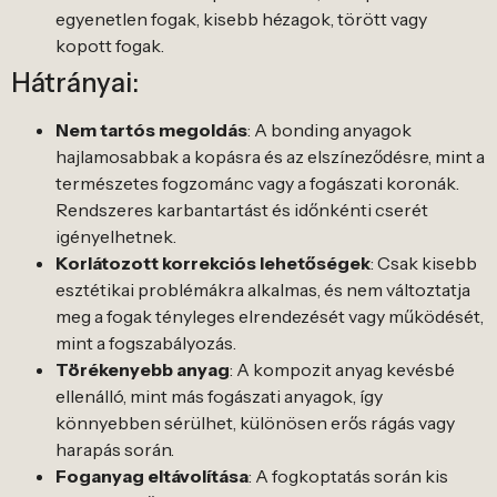
egyenetlen fogak, kisebb hézagok, törött vagy
kopott fogak.
Hátrányai:
Nem tartós megoldás
: A bonding anyagok
hajlamosabbak a kopásra és az elszíneződésre, mint a
természetes fogzománc vagy a fogászati koronák.
Rendszeres karbantartást és időnkénti cserét
igényelhetnek.
Korlátozott korrekciós lehetőségek
: Csak kisebb
esztétikai problémákra alkalmas, és nem változtatja
meg a fogak tényleges elrendezését vagy működését,
mint a fogszabályozás.
Törékenyebb anyag
: A kompozit anyag kevésbé
ellenálló, mint más fogászati anyagok, így
könnyebben sérülhet, különösen erős rágás vagy
harapás során.
Foganyag eltávolítása
: A fogkoptatás során kis