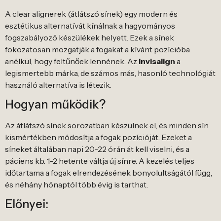
A clear alignerek (átlátszó sínek) egy modern és
esztétikus alternatívát kínálnak a hagyományos
fogszabályozó készülékek helyett. Ezek a sínek
fokozatosan mozgatják a fogakat a kívánt pozícióba
anélkül, hogy feltűnőek lennének. Az
Invisalign
a
legismertebb márka, de számos más, hasonló technológiát
használó alternatíva is létezik.
Hogyan működik?
Az átlátszó sínek sorozatban készülnek el, és minden sín
kismértékben módosítja a fogak pozícióját. Ezeket a
síneket általában napi 20-22 órán át kell viselni, és a
páciens kb. 1-2 hetente váltja új sínre. A kezelés teljes
időtartama a fogak elrendezésének bonyolultságától függ,
és néhány hónaptól több évig is tarthat.
Előnyei: