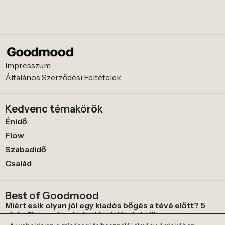
Impresszum
Általános Szerződési Feltételek
Kedvenc témakörök
Énidő
Flow
Szabadidő
Család
Best of Goodmood
Miért esik olyan jól egy kiadós bőgés a tévé előtt? 5
sírós film, amit mindenkinek látnia kell!