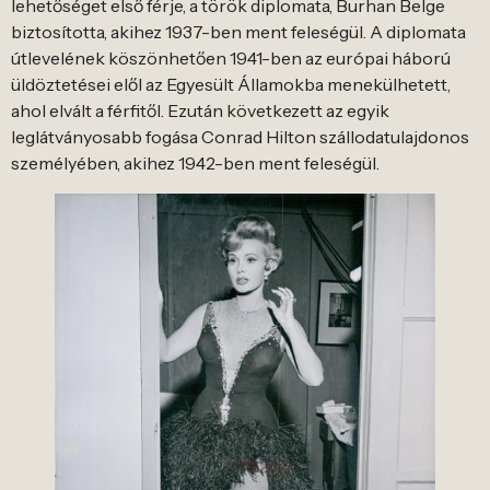
lehetőséget első férje, a török diplomata, Burhan Belge
biztosította, akihez 1937-ben ment feleségül. A diplomata
útlevelének köszönhetően 1941-ben az európai háború
üldöztetései elől az Egyesült Államokba menekülhetett,
ahol elvált a férfitől. Ezután következett az egyik
leglátványosabb fogása Conrad Hilton szállodatulajdonos
személyében, akihez 1942-ben ment feleségül.