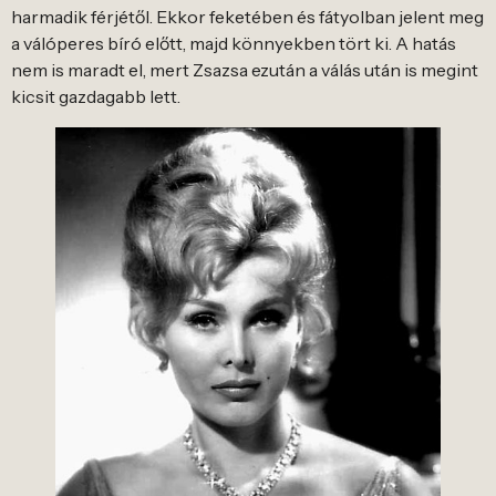
harmadik férjétől. Ekkor feketében és fátyolban jelent meg
a válóperes bíró előtt, majd könnyekben tört ki. A hatás
nem is maradt el, mert Zsazsa ezután a válás után is megint
kicsit gazdagabb lett.