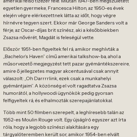
amerikai felső tízezer felé. Miután 1947-ben megszületett
egyetlen gyermeke, Francesca Hilton, az 1950-es évek
elején végre elérkezettnek látta az időt, hogy végre
hírnévre tegyen szert. Ekkor már George Sanders volt a
férje, az Oscar-díjas brit színész, aki a későbbiekben
Zsazsa nővérét, Magdát is feleségül vette.
Először 1951-ben figyeltek fel rá, amikor meghívták a
„Bachelor’s Haven” című amerikai talkshow-ba, ahol a
műsorvezető megjegyzést tett pazar gyémántékszereire,
amire ő jellegzetes magyar akcentusával csak annyit
válaszolt: „Oh Darrrrlink, ezek csak a munkahelyi
gyémántjaim”. A közönség el volt ragadtatva Zsazsa
humorától, a hollywoodi ügynökök pedig gyorsan
felfigyeltek rá, és elhalmozták szerepajánlatokkal.
Több mint 50 filmben szerepelt, a leghíresebb talán az
1952-es Moulin Rouge volt. Egy újságíró egyszer azt írta
róla, hogy a legjobb színészi alakítására egy
tárgyalóteremben került sor, amikor 1954-ben elvált