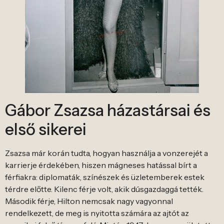
Gábor Zsazsa házastársai és
első sikerei
Zsazsa már korán tudta, hogyan használja a vonzerejét a
karrierje érdekében, hiszen mágneses hatással bírt a
férfiakra: diplomaták, színészek és üzletemberek estek
térdre előtte. Kilenc férje volt, akik dúsgazdaggá tették.
Második férje, Hilton nemcsak nagy vagyonnal
rendelkezett, de meg is nyitotta számára az ajtót az