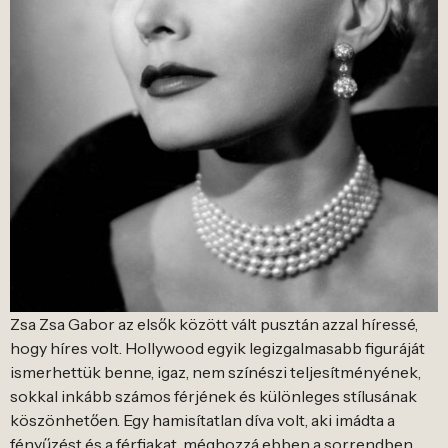
Zsa Zsa Gabor az elsők között vált pusztán azzal híressé,
hogy híres volt. Hollywood egyik legizgalmasabb figuráját
ismerhettük benne, igaz, nem színészi teljesítményének,
sokkal inkább számos férjének és különleges stílusának
köszönhetően. Egy hamisítatlan díva volt, aki imádta a
fényűzést és a férfiakat, méghozzá ebben a sorrendben.