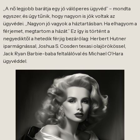
„A nő legjobb barátja egy jó válóperes ügyvéd” – mondta
egyszer, és úgy tűnik, hogy nagyon is jók voltak az
ügyvédei. „Nagyon jó vagyok a háztartásban. Ha elhagyom a
férjemet, megtartom a házát.” Ez így is történt a
negyediktől a hetedik férjig bezárólag: Herbert Hutner
iparmágnással, Joshua S. Cosden texasi olajörökössel,
Jack Ryan Barbie-baba feltalálóval és Michael O’Hara
ügyvéddel.