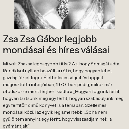
Zsa Zsa Gábor legjobb
mondásai és híres válásai
Mi volt Zsazsa legnagyobb titka? Az, hogy önmagát adta.
Rendkívül nyíltan beszélt arról is, hogy hogyan lehet
gazdag férjet fogni. Életbölcsességeit és tippjeit
megosztotta interjúiban, 1970-ben pedig, mikor már
ötödszörre ment férjhez, kiadta a „Hogyan fogjunk férfit,
hogyan tartsunk meg egy férfit, hogyan szabaduljunk meg
egy férfitől” című könyvét is a témában. Szellemes
mondásai közül az egyik legismertebb: „Soha nem
gyűlöltem annyira egy férfit, hogy visszaadjam neki a
gyémántjait.”