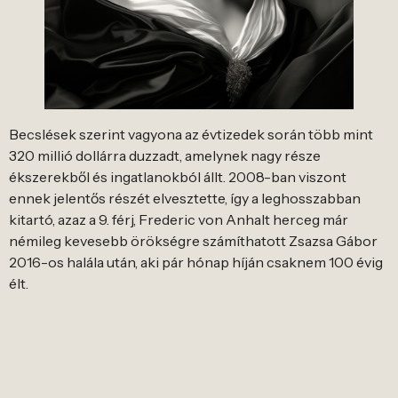
Becslések szerint vagyona az évtizedek során több mint
320 millió dollárra duzzadt, amelynek nagy része
ékszerekből és ingatlanokból állt. 2008-ban viszont
ennek jelentős részét elvesztette, így a leghosszabban
kitartó, azaz a 9. férj, Frederic von Anhalt herceg már
némileg kevesebb örökségre számíthatott Zsazsa Gábor
2016-os halála után, aki pár hónap híján csaknem 100 évig
élt.