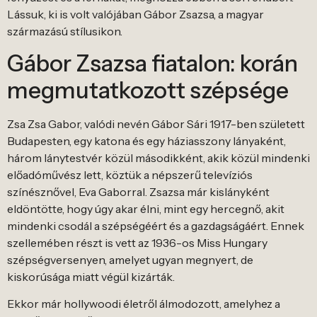
Lássuk, ki is volt valójában Gábor Zsazsa, a magyar
származású stílusikon.
Gábor Zsazsa fiatalon: korán
megmutatkozott szépsége
Zsa Zsa Gabor, valódi nevén Gábor Sári 1917-ben született
Budapesten, egy katona és egy háziasszony lányaként,
három lánytestvér közül másodikként, akik közül mindenki
előadóművész lett, köztük a népszerű televíziós
színésznővel, Eva Gaborral. Zsazsa már kislányként
eldöntötte, hogy úgy akar élni, mint egy hercegnő, akit
mindenki csodál a szépségéért és a gazdagságáért. Ennek
szellemében részt is vett az 1936-os Miss Hungary
szépségversenyen, amelyet ugyan megnyert, de
kiskorúsága miatt végül kizárták.
Ekkor már hollywoodi életről álmodozott, amelyhez a