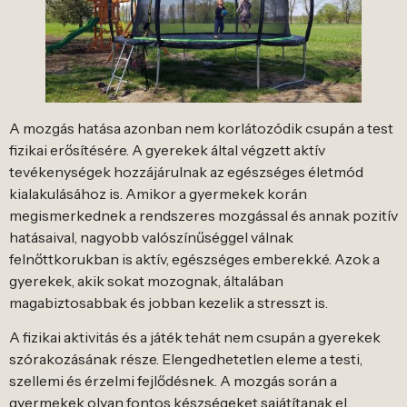
A mozgás hatása azonban nem korlátozódik csupán a test
fizikai erősítésére. A gyerekek által végzett aktív
tevékenységek hozzájárulnak az egészséges életmód
kialakulásához is. Amikor a gyermekek korán
megismerkednek a rendszeres mozgással és annak pozitív
hatásaival, nagyobb valószínűséggel válnak
felnőttkorukban is aktív, egészséges emberekké. Azok a
gyerekek, akik sokat mozognak, általában
magabiztosabbak és jobban kezelik a stresszt is.
A fizikai aktivitás és a játék tehát nem csupán a gyerekek
szórakozásának része. Elengedhetetlen eleme a testi,
szellemi és érzelmi fejlődésnek. A mozgás során a
gyermekek olyan fontos készségeket sajátítanak el,