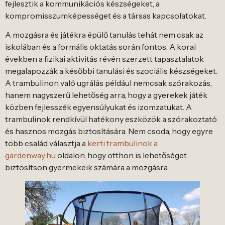
fejlesztik a kommunikációs készségeket, a
kompromisszumképességet és a társas kapcsolatokat.
A mozgásra és játékra épülő tanulás tehát nem csak az
iskolában és a formális oktatás során fontos. A korai
években a fizikai aktivitás révén szerzett tapasztalatok
megalapozzák a későbbi tanulási és szociális készségeket.
A trambulinon való ugrálás például nemcsak szórakozás,
hanem nagyszerű lehetőség arra, hogy a gyerekek játék
közben fejlesszék egyensúlyukat és izomzatukat. A
trambulinok rendkívül hatékony eszközök a szórakoztató
és hasznos mozgás biztosítására. Nem csoda, hogy egyre
több család választja a
kerti trambulinok a
gardenway.hu
oldalon, hogy otthon is lehetőséget
biztosítson gyermekeik számára a mozgásra.