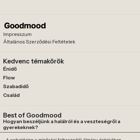
Impresszum
Általános Szerződési Feltételek
Kedvenc témakörök
Énidő
Flow
Szabadidő
Család
Best of Goodmood
Hogyan beszéljünk a halálról és a veszteségről a
gyerekeknek?
Az „all-inclusive” dilemma – korlátlan bőség vagy
A weboldalon a minőségi felhasználói élmény érdekében