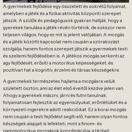
A gyermekek fejlődése egy összetett és sokrétű folyamat,
amelyben a játék és a fizikai aktivitás központi szerepet
játszik. A szülők és pedagógusok gyakran hallják, hogy a
gyerekek tanulása a játék révén történik, de sokszor nem
teljesen világos, hogy ez mit is jelent valójában. A mozgás
és a játék közötti kapcsolat nem csupán a szórakozást
szolgálja, hanem fontos szerepet játszik a gyermekek testi
és szellemi fejlődésében is. A játékos mozgás serkenti az
agy fejlődését, erősíti a motorikus képességeket, és
pozitívan hat a kognitív, érzelmi és társas készségekre.
A gyermekek természetes hajlama a mozgásra velük
született ösztön, ami az élet első éveitől kezdve jelen van.
Ahogy a gyerekek mászni, járni és futni tanulnak,
folyamatosan fejlesztik az egyensúlyukat, erőnlétüket és a
környezeti ingerekre adott reakcióikat. Ez a korai mozgás
nem csupán a testi fejlődést segíti elő, hanem olyan fontos
készségek alapjait is lefekteti, mint a finom- és
nagymotorikus mozgások koordinációja, a térbeli