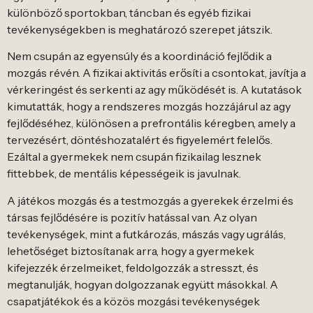
különböző sportokban, táncban és egyéb fizikai
tevékenységekben is meghatározó szerepet játszik.
Nem csupán az egyensúly és a koordináció fejlődik a
mozgás révén. A fizikai aktivitás erősíti a csontokat, javítja a
vérkeringést és serkenti az agy működését is. A kutatások
kimutatták, hogy a rendszeres mozgás hozzájárul az agy
fejlődéséhez, különösen a prefrontális kéregben, amely a
tervezésért, döntéshozatalért és figyelemért felelős.
Ezáltal a gyermekek nem csupán fizikailag lesznek
fittebbek, de mentális képességeik is javulnak.
A játékos mozgás és a testmozgás a gyerekek érzelmi és
társas fejlődésére is pozitív hatással van. Az olyan
tevékenységek, mint a futkározás, mászás vagy ugrálás,
lehetőséget biztosítanak arra, hogy a gyermekek
kifejezzék érzelmeiket, feldolgozzák a stresszt, és
megtanulják, hogyan dolgozzanak együtt másokkal. A
csapatjátékok és a közös mozgási tevékenységek