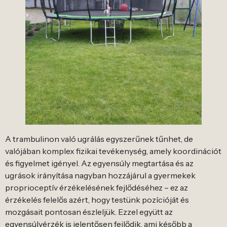
A trambulinon való ugrálás egyszerűnek tűnhet, de
valójában komplex fizikai tevékenység, amely koordinációt
és figyelmet igényel. Az egyensúly megtartása és az
ugrások irányítása nagyban hozzájárul a gyermekek
proprioceptív érzékelésének fejlődéséhez – ez az
érzékelés felelős azért, hogy testünk pozícióját és
mozgásait pontosan észleljük. Ezzel együtt az
egyensúlyérzék is jelentősen fejlődik, ami később a