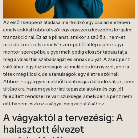
Az első zsebpénz átadása mérföldkő egy család életében,
amely sokkal többről szól egy egyszerű készpénzforgalmi
tranzakciónál. Ez az a pillanat, amikor a szülő a „nem-et
mondó kontrollszemély” szerepéből átlép a pénzügyi
mentor szerepébe, a gyermek pedig először tapasztalja
meg a választás szabadságát és annak súlyát. A zsebpénz
valójában egy biztonságos szimulációs környezet, ahol a
tétek még kicsik, de a tanulságok egy életre szólnak.
Ahhoz, hogy a gyermekből tudatos gazdálkodó váljon, nem
tiltásokra, hanem gyakorlati tapasztalatokra és egy jól
felépített rendszerre van szüksége, amelyben a pénz nem
cél, hanem eszköz a vágyai megvalósításához.
A vágyaktól a tervezésig: A
halasztott élvezet