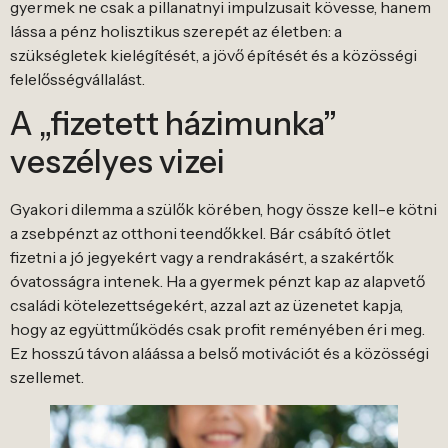
gyermek ne csak a pillanatnyi impulzusait kövesse, hanem
lássa a pénz holisztikus szerepét az életben: a
szükségletek kielégítését, a jövő építését és a közösségi
felelősségvállalást.
A „fizetett házimunka”
veszélyes vizei
Gyakori dilemma a szülők körében, hogy össze kell-e kötni
a zsebpénzt az otthoni teendőkkel. Bár csábító ötlet
fizetni a jó jegyekért vagy a rendrakásért, a szakértők
óvatosságra intenek. Ha a gyermek pénzt kap az alapvető
családi kötelezettségekért, azzal azt az üzenetet kapja,
hogy az együttműködés csak profit reményében éri meg.
Ez hosszú távon aláássa a belső motivációt és a közösségi
szellemet.