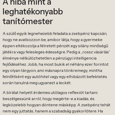
A hiba mint a
leghatékonyabb
tanítómester
A szülő egyik legnehezebb feladata a zsebpénz kapcsán,
hogy ne avatkozzon be, amikor látja, hogy a gyermeke
éppen eltékozolja a félretett pénzét egy silány minőségű
játékra vagy felesleges édességre. Pedig a „rossz vásárlás”
élménye nélkülözhetetlen a pénzügyi intelligencia
fejlődéséhez. Jobb, ha most bukik el néhány ezer forintot
egy olyan tárgyon, ami másnapra tönkremegy, mintha
felnőttként egy autóhitel vagy egy elhibázott befektetés
során tanulná meg ugyanezt a leckét.
A bírálat helyett érdemes utólagos reflexiót tartani:
beszélgessünk arról, hogy megérte-e a kiadás, és
legközelebb hogyan döntene másképp. A zsebpénz tehát
nem egy juttatás, hanem a szabadság gyakorlótere. Ha