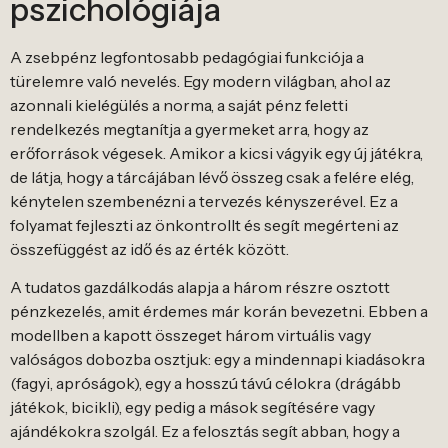
pszichológiája
A zsebpénz legfontosabb pedagógiai funkciója a
türelemre való nevelés. Egy modern világban, ahol az
azonnali kielégülés a norma, a saját pénz feletti
rendelkezés megtanítja a gyermeket arra, hogy az
erőforrások végesek. Amikor a kicsi vágyik egy új játékra,
de látja, hogy a tárcájában lévő összeg csak a felére elég,
kénytelen szembenézni a tervezés kényszerével. Ez a
folyamat fejleszti az önkontrollt és segít megérteni az
összefüggést az idő és az érték között.
A tudatos gazdálkodás alapja a három részre osztott
pénzkezelés, amit érdemes már korán bevezetni. Ebben a
modellben a kapott összeget három virtuális vagy
valóságos dobozba osztjuk: egy a mindennapi kiadásokra
(fagyi, apróságok), egy a hosszú távú célokra (drágább
játékok, bicikli), egy pedig a mások segítésére vagy
ajándékokra szolgál. Ez a felosztás segít abban, hogy a