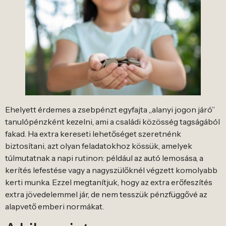
Ehelyett érdemes a zsebpénzt egyfajta „alanyi jogon járó”
tanulópénzként kezelni, ami a családi közösség tagságából
fakad. Ha extra kereseti lehetőséget szeretnénk
biztosítani, azt olyan feladatokhoz kössük, amelyek
túlmutatnak a napi rutinon: például az autó lemosása, a
kerítés lefestése vagy a nagyszülőknél végzett komolyabb
kerti munka. Ezzel megtanítjuk, hogy az extra erőfeszítés
extra jövedelemmel jár, de nem tesszük pénzfüggővé az
alapvető emberi normákat.