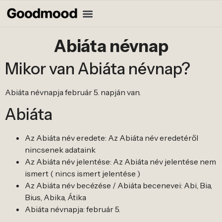
Abiáta névnap
Mikor van Abiáta névnap?
Abiáta névnapja február 5. napján van.
Abiáta
Az Abiáta név eredete: Az Abiáta név eredetéről
nincsenek adataink
Az Abiáta név jelentése: Az Abiáta név jelentése nem
ismert ( nincs ismert jelentése )
Az Abiáta név becézése / Abiáta becenevei: Abi, Bia,
Bius, Abika, Átika
Abiáta névnapja: február 5.