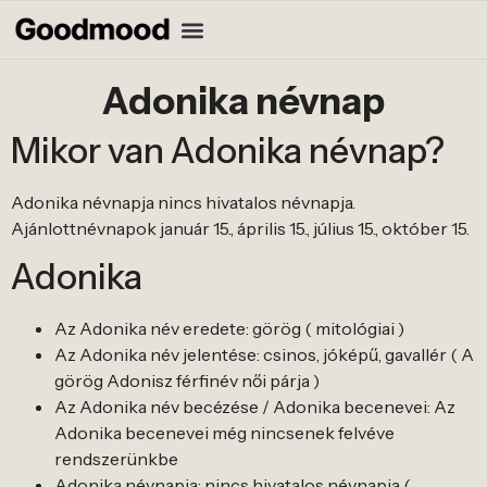
Adonika névnap
Mikor van Adonika névnap?
Adonika névnapja nincs hivatalos névnapja.
Ajánlottnévnapok január 15., április 15., július 15., október 15.
Adonika
Az Adonika név eredete: görög ( mitológiai )
Az Adonika név jelentése: csinos, jóképű, gavallér ( A
görög Adonisz férfinév női párja )
Az Adonika név becézése / Adonika becenevei: Az
Adonika becenevei még nincsenek felvéve
rendszerünkbe
Adonika névnapja: nincs hivatalos névnapja (