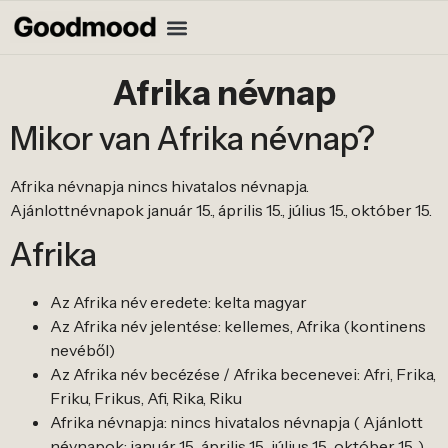
Afrika névnap
Mikor van Afrika névnap?
Afrika névnapja nincs hivatalos névnapja.
Ajánlottnévnapok január 15., április 15., július 15., október 15.
Afrika
Az Afrika név eredete: kelta magyar
Az Afrika név jelentése: kellemes, Afrika (kontinens
nevéből)
Az Afrika név becézése / Afrika becenevei: Afri, Frika,
Friku, Frikus, Afi, Rika, Riku
Afrika névnapja: nincs hivatalos névnapja ( Ajánlott
névnapok: január 15., április 15., július 15., október 15. )