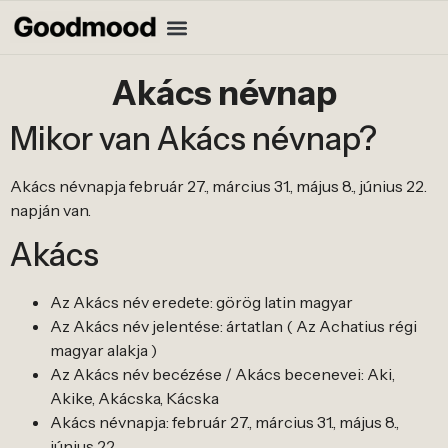
Akács névnap
Mikor van Akács névnap?
Akács névnapja február 27., március 31., május 8., június 22.
napján van.
Akács
Az Akács név eredete: görög latin magyar
Az Akács név jelentése: ártatlan ( Az Achatius régi
magyar alakja )
Az Akács név becézése / Akács becenevei: Aki,
Akike, Akácska, Kácska
Akács névnapja: február 27., március 31., május 8.,
június 22.