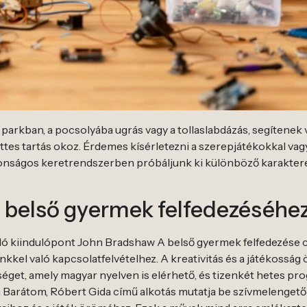
parkban, a pocsolyába ugrás vagy a tollaslabdázás, segítenek vi
nőttes tartás okoz. Érdemes kísérletezni a szerepjátékokkal vag
tonságos keretrendszerben próbáljunk ki különböző karakterek
 a belső gyermek felfedezéséhe
ó kiindulópont John Bradshaw A belső gyermek felfedezése c
nkkel való kapcsolatfelvételhez. A kreativitás és a játékoss
éget, amely magyar nyelven is elérhető, és tizenkét hetes pro
a Barátom, Róbert Gida című alkotás mutatja be szívmelengető