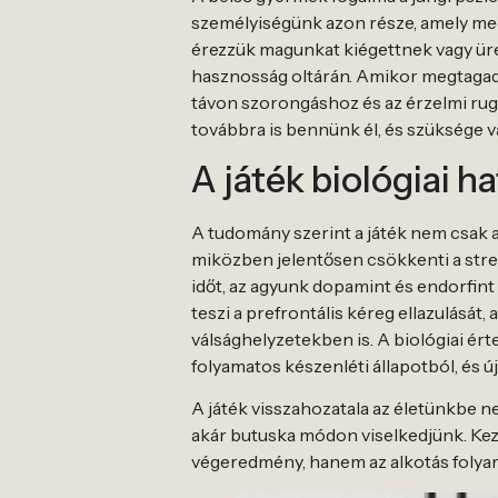
személyiségünk azon része, amely megő
érezzük magunkat kiégettnek vagy üres
hasznosság oltárán. Amikor megtagadj
távon szorongáshoz és az érzelmi rug
továbbra is bennünk él, és szüksége va
A játék biológiai h
A tudomány szerint a játék nem csak a 
miközben jelentősen csökkenti a stre
időt, az agyunk dopamint és endorfint 
teszi a prefrontális kéreg ellazulásá
válsághelyzetekben is. A biológiai ért
folyamatos készenléti állapotból, és 
A játék visszahozatala az életünkbe 
akár butuska módon viselkedjünk. Kezd
végeredmény, hanem az alkotás folyama