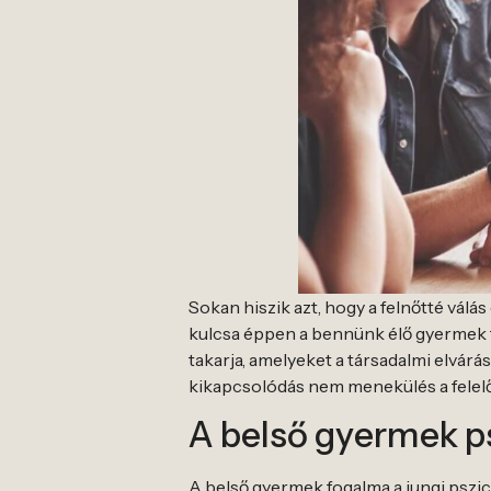
Sokan hiszik azt, hogy a felnőtté vál
kulcsa éppen a bennünk élő gyermek f
takarja, amelyeket a társadalmi elvárás
kikapcsolódás nem menekülés a felelő
A belső gyermek ps
A belső gyermek fogalma a jungi pszic