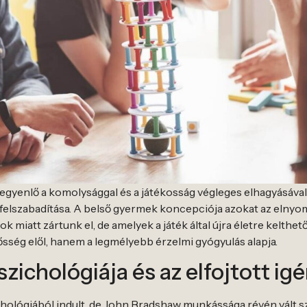
ás egyenlő a komolysággal és a játékosság végleges elhagyásáva
elszabadítása. A belső gyermek koncepciója azokat az elnyom
ok miatt zártunk el, de amelyek a játék által újra életre kelthe
sség elől, hanem a legmélyebb érzelmi gyógyulás alapja.
zichológiája és az elfojtott ig
hológiából indult, de John Bradshaw munkássága révén vált sz