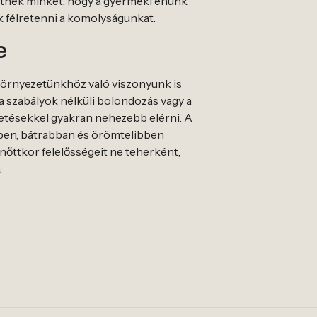
etnek minket, hogy a gyermeki énünk
k félretenni a komolyságunkat.
e
környezetünkhöz való viszonyunk is
 a szabályok nélküli bolondozás vagy a
getésekkel gyakran nehezebb elérni. A
ebben, bátrabban és örömtelibben
lnőttkor felelősségeit ne teherként,
.