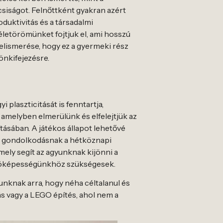
csiságot. Felnőttként gyakran azért
duktivitás és a társadalmi
életörömünket fojtjuk el, ami hosszú
elismerése, hogy ez a gyermeki rész
önkifejezésre.
plaszticitását is fenntartja,
amelyben elmerülünk és elfelejtjük az
ításában. A játékos állapot lehetővé
abb gondolkodásnak a hétköznapi
mely segít az agyunknak kijönni a
 állóképességünkhöz szükségesek.
nknak arra, hogy néha céltalanul és
s vagy a LEGO építés, ahol nem a