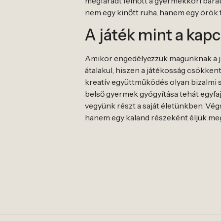
megfáradt felnőtt a gyermekkori bará
nem egy kinőtt ruha, hanem egy örök 
A játék mint a kap
Amikor engedélyezzük magunknak a ját
átalakul, hiszen a játékosság csökkent
kreatív együttműködés olyan bizalmi 
belső gyermek gyógyítása tehát egyfaj
vegyünk részt a saját életünkben. Végs
hanem egy kaland részeként éljük meg