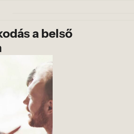
kodás a belső
n