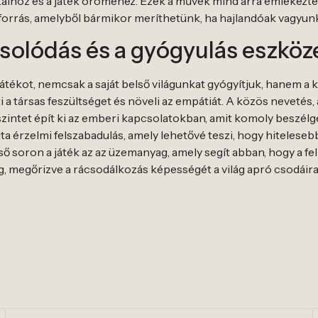
taihoz és a játék öröméhez. Ezek a művek mind arra emlékezt
forrás, amelyből bármikor meríthetünk, ha hajlandóak vagyun
csolódás és a gyógyulás eszköz
ékot, nemcsak a saját belső világunkat gyógyítjuk, hanem a 
i a társas feszültséget és növeli az empátiát. A közös nevetés,
szintet épít ki az emberi kapcsolatokban, amit komoly beszél
ta érzelmi felszabadulás, amely lehetővé teszi, hogy hiteles
ő soron a játék az az üzemanyag, amely segít abban, hogy a fe
, megőrizve a rácsodálkozás képességét a világ apró csodáira