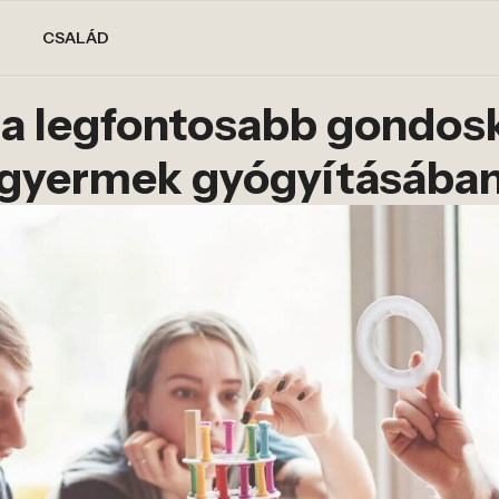
CSALÁD
k a legfontosabb gondos
gyermek gyógyításába