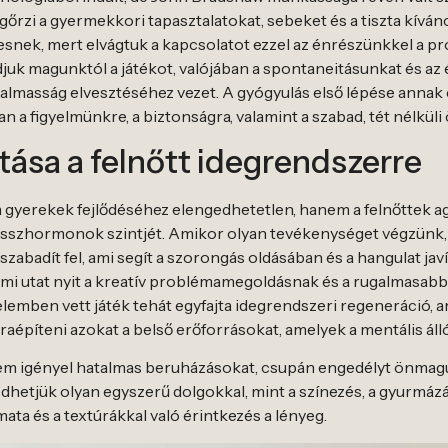
rzi a gyermekkori tapasztalatokat, sebeket és a tiszta kíván
nek, mert elvágtuk a kapcsolatot ezzel az énrészünkkel a pro
uk magunktól a játékot, valójában a spontaneitásunkat és az 
almasság elvesztéséhez vezet. A gyógyulás első lépése annak 
n a figyelmünkre, a biztonságra, valamint a szabad, tét nélküli 
atása a felnőtt idegrendszerre
gyerekek fejlődéséhez elengedhetetlen, hanem a felnőttek agyi 
sszhormonok szintjét. Amikor olyan tevékenységet végzünk, 
szabadít fel, ami segít a szorongás oldásában és a hangulat jav
t, ami utat nyit a kreatív problémamegoldásnak és a rugalmas
elemben vett játék tehát egyfajta idegrendszeri regeneráció, a
újraépíteni azokat a belső erőforrásokat, amelyek a mentális
nem igényel hatalmas beruházásokat, csupán engedélyt önmagu
hetjük olyan egyszerű dolgokkal, mint a színezés, a gyurmázá
ta és a textúrákkal való érintkezés a lényeg.