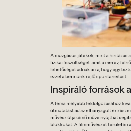
A mozgásos játékok, mint a hintázás a 
fizikai feszültséget, amit a merev, fel
lehetőséget adnak arra, hogy egy biz
ezzel a bennünk rejlő spontaneitást.
Inspiráló források
A téma mélyebb feldolgozásához kivál
útmutatást ad az elhanyagolt énrészei
művész útja című műve nyújthat segíts
blokkokat. A filmművészet területén 