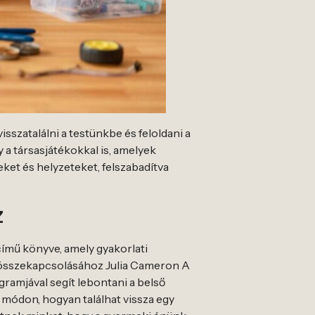
sszatalálni a testünkbe és feloldani a
y a társasjátékokkal is, amelyek
et és helyzeteket, felszabadítva
z
ímű könyve, amely gyakorlati
ág összekapcsolásához Julia Cameron A
gramjával segít lebontani a belső
 módon, hogyan találhat vissza egy