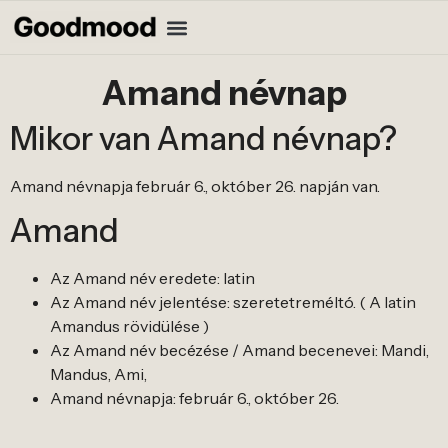
Amand névnap
Mikor van Amand névnap?
Amand névnapja február 6., október 26. napján van.
Amand
Az Amand név eredete: latin
Az Amand név jelentése: szeretetreméltó. ( A latin
Amandus rövidülése )
Az Amand név becézése / Amand becenevei: Mandi,
Mandus, Ami,
Amand névnapja: február 6., október 26.