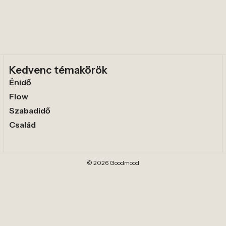
Kedvenc témakörök
Énidő
Flow
Szabadidő
Család
© 2026 Goodmood