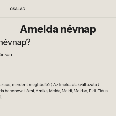
CSALÁD
Amelda névnap
 névnap?
án van.
arcos, mindent meghódító ( Az Imelda alakváltozata )
 becenevei: Ami, Amika, Melda, Meldi, Meldus, Eldi, Eldus
.