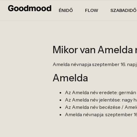
ÉNIDŐ
FLOW
SZABADIDŐ
Mikor van Amelda
Amelda névnapja szeptember 16. napj
Amelda
Az Amelda név eredete: germán
Az Amelda név jelentése: nagy h
Az Amelda név becézése / Amelda
Amelda névnapja: szeptember 16