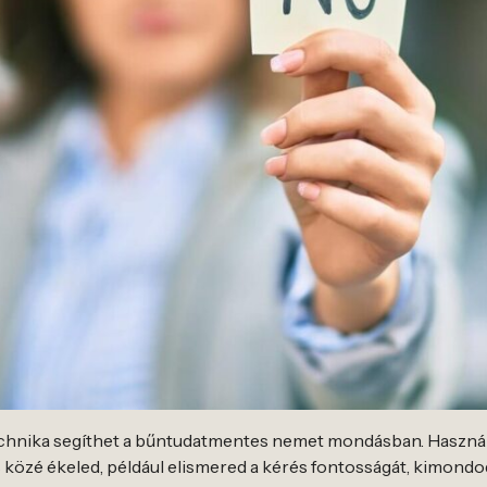
hnika segíthet a bűntudatmentes nemet mondásban. Használh
s közé ékeled, például elismered a kérés fontosságát, kimond