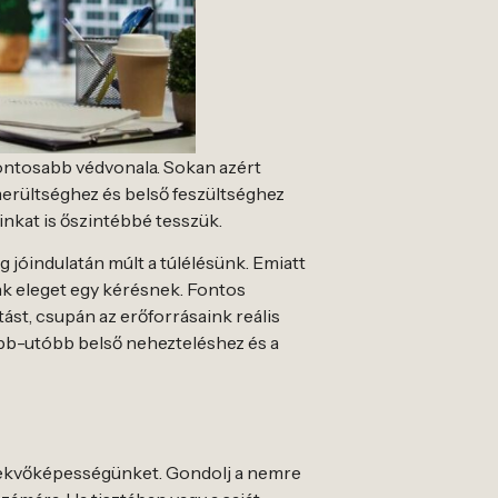
ontosabb védvonala. Sokan azért
merültséghez és belső feszültséghez
nkat is őszintébbé tesszük.
jóindulatán múlt a túlélésünk. Emiatt
ünk eleget egy kérésnek. Fontos
ást, csupán az erőforrásaink reális
bb-utóbb belső nehezteléshez és a
elekvőképességünket. Gondolj a nemre