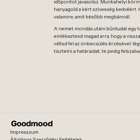
időpontot javasolsz. Munkahelyi körny
hanyagold a kért szívesség kedvéért. 
valamire, amit később megbánnál.
A nemet mondás utáni bűntudat egy tan
emlékeztesd magad arra, hogy a vissza
váltsd fel az önbecsülés érzésével: lég
tisztelni a határaidat, te pedig felsz
Impresszum
Általános Szerződési Feltételek