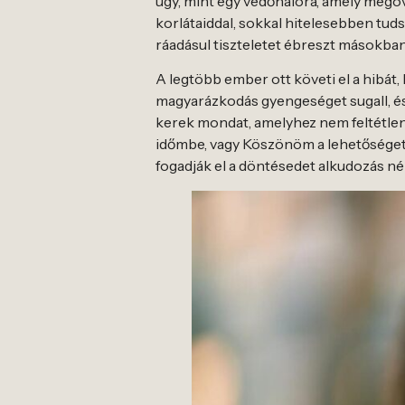
úgy, mint egy védőhálóra, amely megóv a
korlátaiddal, sokkal hitelesebben tud
ráadásul tiszteletet ébreszt másokban, 
A legtöbb ember ott követi el a hibát,
magyarázkodás gyengeséget sugall, és
kerek mondat, amelyhez nem feltétlenül
időmbe, vagy Köszönöm a lehetőséget,
fogadják el a döntésedet alkudozás nél