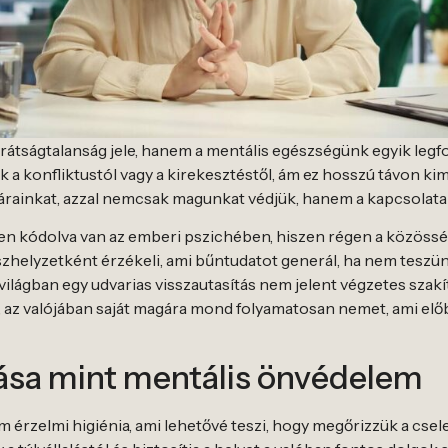
tságtalanság jele, hanem a mentális egészségünk egyik legf
a konfliktustól vagy a kirekesztéstől, ám ez hosszú távon ki
árainkat, azzal nemcsak magunkat védjük, hanem a kapcsolatai
n kódolva van az emberi pszichében, hiszen régen a közösség 
vészhelyzetként érzékeli, ami bűntudatot generál, ha nem tesz
ilágban egy udvarias visszautasítás nem jelent végzetes szakít
 az valójában saját magára mond folyamatosan nemet, ami elő
ása mint mentális önvédelem
m érzelmi higiénia, ami lehetővé teszi, hogy megőrizzük a cs