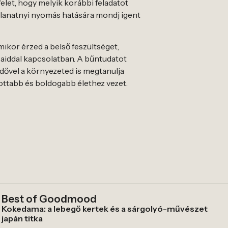
let, hogy melyik korábbi feladatot
illanatnyi nyomás hatására mondj igent
ikor érzed a belső feszültséget,
ásaiddal kapcsolatban. A bűntudatot
 Idővel a környezeted is megtanulja
ozottabb és boldogabb élethez vezet.
Best of Goodmood
Kokedama: a lebegő kertek és a sárgolyó-művészet
japán titka