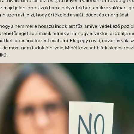
 túlvállalástól és biztosítja a helyet a valóban fontos dolgok 
sz majd jelen lenni azokban a helyzetekben, amikre valóban ige
hiszen azt jelzi, hogy értékeled a saját idődet és energiádat.
 hogy a nem mellé hosszú indoklást fűz, amivel védekező pozíc
 lehetőséget ad a másik félnek arra, hogy érvekkel próbálja 
 kell bocsánatkérést csatolni. Elég egy rövid, udvarias válasz
 de most nem tudok élni vele. Minél kevesebb felesleges rés
kül.