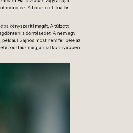
számára. Ha tisztában vagy a saját
nt mondasz. A határozott kiállás
ióba kényszeríti magát. A túlzott
megdönteni a döntésedet. A nem egy
, például: Sajnos most nem fér bele az
zletet osztasz meg, annál könnyebben