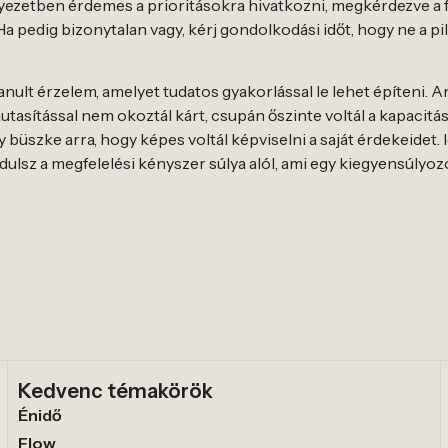
ezetben érdemes a prioritásokra hivatkozni, megkérdezve a fe
Ha pedig bizonytalan vagy, kérj gondolkodási időt, hogy ne a p
ult érzelem, amelyet tudatos gyakorlással le lehet építeni. Am
utasítással nem okoztál kárt, csupán őszinte voltál a kapacit
y büszke arra, hogy képes voltál képviselni a saját érdekeidet.
abadulsz a megfelelési kényszer súlya alól, ami egy kiegyensúly
Kedvenc témakörök
Énidő
Flow