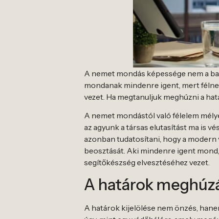
A nemet mondás képessége nem a bará
mondanak mindenre igent, mert félnek 
vezet. Ha megtanuljuk meghúzni a hat
A nemet mondástól való félelem mélye
az agyunk a társas elutasítást ma is 
azonban tudatosítani, hogy a modern v
beosztását. Aki mindenre igent mond,
segítőkészség elvesztéséhez vezet.
A határok meghúz
A határok kijelölése nem önzés, hane