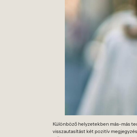
Különböző helyzetekben más-más tec
visszautasítást két pozitív megjegyzé