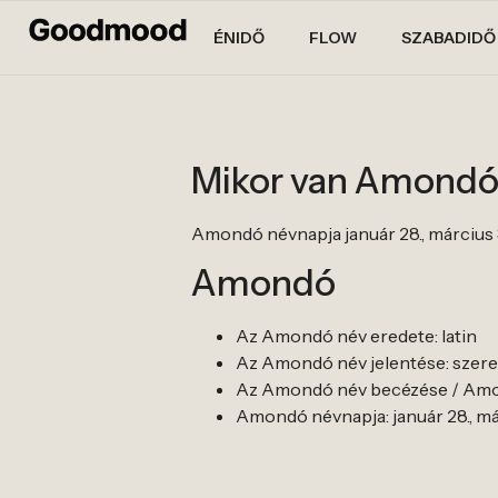
ÉNIDŐ
FLOW
SZABADIDŐ
Mikor van Amondó
Amondó névnapja január 28., március 
Amondó
Az Amondó név eredete: latin
Az Amondó név jelentése: szeres
Az Amondó név becézése / Amo
Amondó névnapja: január 28., má