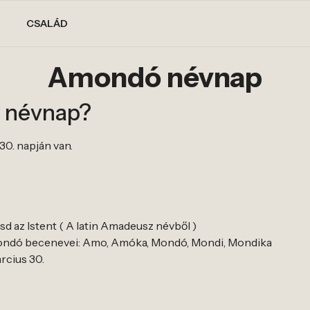
CSALÁD
Amondó névnap
 névnap?
30. napján van.
d az Istent ( A latin Amadeusz névből )
ndó becenevei: Amo, Amóka, Mondó, Mondi, Mondika
rcius 30.