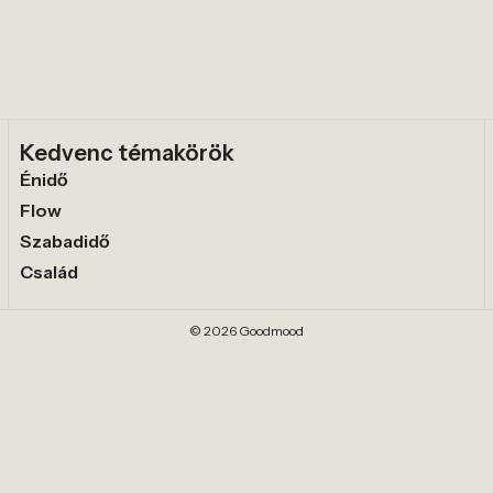
Kedvenc témakörök
Énidő
Flow
Szabadidő
Család
© 2026 Goodmood