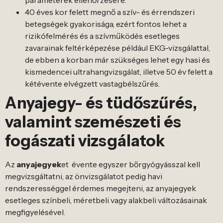
paraméterek ellenőrzésére.
40 éves kor felett megnő a szív- és érrendszeri
betegségek gyakorisága, ezért fontos lehet a
rizikófelmérés és a szívműködés esetleges
zavarainak feltérképezése például EKG-vizsgálattal,
de ebben a korban már szükséges lehet egy hasi és
kismedencei ultrahangvizsgálat, illetve 50 év felett a
kétévente elvégzett vastagbélszűrés.
Anyajegy- és tüdőszűrés,
valamint szemészeti és
fogászati vizsgálatok
Az
anyajegyek
et évente egyszer bőrgyógyásszal kell
megvizsgáltatni, az önvizsgálatot pedig havi
rendszerességgel érdemes megejteni, az anyajegyek
esetleges színbeli, méretbeli vagy alakbeli változásainak
megfigyelésével.