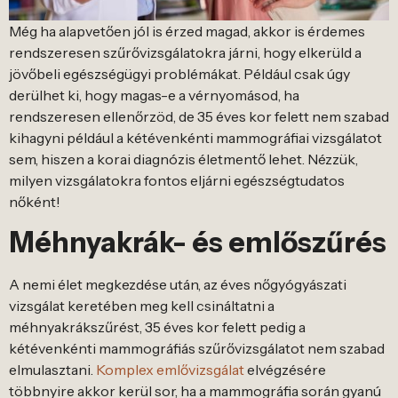
Még ha alapvetően jól is érzed magad, akkor is érdemes
rendszeresen szűrővizsgálatokra járni, hogy elkerüld a
jövőbeli egészségügyi problémákat. Például csak úgy
derülhet ki, hogy magas-e a vérnyomásod, ha
rendszeresen ellenőrzöd, de 35 éves kor felett nem szabad
kihagyni például a kétévenkénti mammográfiai vizsgálatot
sem, hiszen a korai diagnózis életmentő lehet. Nézzük,
milyen vizsgálatokra fontos eljárni egészségtudatos
nőként!
Méhnyakrák- és emlőszűrés
A nemi élet megkezdése után, az éves nőgyógyászati
vizsgálat keretében meg kell csináltatni a
méhnyakrákszűrést, 35 éves kor felett pedig a
kétévenkénti mammográfiás szűrővizsgálatot nem szabad
elmulasztani.
Komplex emlővizsgálat
elvégzésére
többnyire akkor kerül sor, ha a mammográfia során gyanú