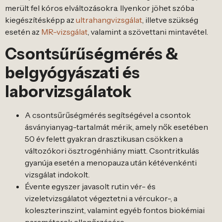
merült fel kóros elváltozásokra. Ilyenkor jöhet szóba
kiegészítésképp az
ultrahangvizsgálat
, illetve szükség
esetén az
MR-vizsgálat
, valamint a szövettani mintavétel.
Csontsűrűségmérés &
belgyógyászati és
laborvizsgálatok
A csontsűrűségmérés segítségével a csontok
ásványianyag-tartalmát mérik, amely nők esetében
50 év felett gyakran drasztikusan csökken a
változókori ösztrogénhiány miatt. Csontritkulás
gyanúja esetén a menopauza után kétévenkénti
vizsgálat indokolt.
Évente egyszer javasolt rutin vér- és
vizeletvizsgálatot végeztetni a vércukor-, a
koleszterinszint, valamint egyéb fontos biokémiai