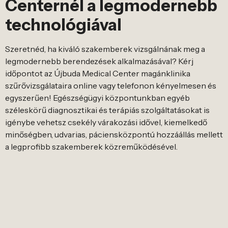
Centernél a legmodernebb
technológiával
Szeretnéd, ha kiváló szakemberek vizsgálnának meg a
legmodernebb berendezések alkalmazásával? Kérj
időpontot az Újbuda Medical Center magánklinika
szűrővizsgálataira online vagy telefonon kényelmesen és
egyszerűen! Egészségügyi központunkban egyéb
széleskörű diagnosztikai és terápiás szolgáltatásokat is
igénybe vehetsz csekély várakozási idővel, kiemelkedő
minőségben, udvarias, páciensközpontú hozzáállás mellett
a legprofibb szakemberek közreműködésével.