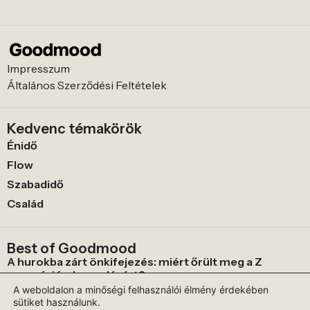
Impresszum
Általános Szerződési Feltételek
Kedvenc témakörök
Énidő
Flow
Szabadidő
Család
Best of Goodmood
A hurokba zárt önkifejezés: miért őrült meg a Z
generáció a horgolásért?
A weboldalon a minőségi felhasználói élmény érdekében
Mi a boldog és kiegyensúlyozott gyerekkor titka?
sütiket használunk.